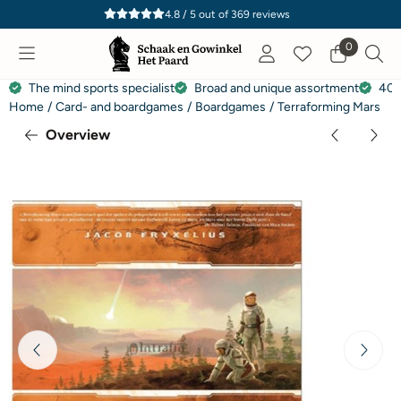
Cookie preferences are currently closed.
4.8 / 5
out of
369
reviews
0
The mind sports specialist
Broad and unique assortment
40 
Home
/
Card- and boardgames
/
Boardgames
/
Terraforming Mars
Overview