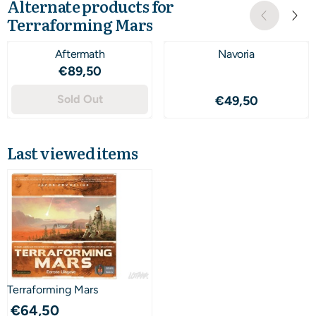
Alternate products for
Terraforming Mars
Aftermath
Navoria
Price: 89,50
€89,50
Sold Out
Price: 49,50
€49,50
Last viewed items
Terraforming Mars
€
64,50