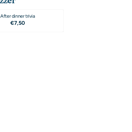
After dinner trivia
Price: 7,50
€7,50