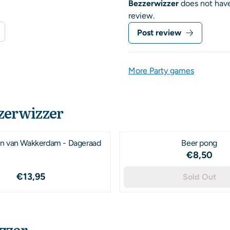
Bezzerwizzer
does not have
review.
Post review
More Party games
zerwizzer
n van Wakkerdam - Dageraad
Beer pong
Price: 8
€8,50
Price: 13,95
€13,95
Sold Out
zzer