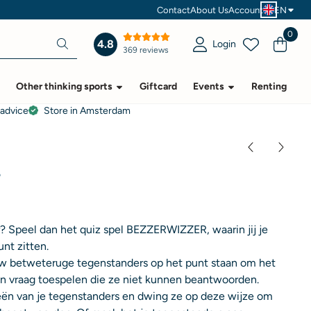
Contact
About Us
Account
EN
0
4.8
Login
369 reviews
Other thinking sports
Giftcard
Events
Renting
 advice
Store in Amsterdam
r
er? Speel dan het quiz spel BEZZERWIZZER, waarin jij je
nt zitten.
w betweteruge tegenstanders op het punt staan om het
een vraag toespelen die ze niet kunnen beantwoorden.
ieën van je tegenstanders en dwing ze op deze wijze om