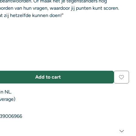
 beantwoorden. Of maak het je tegenstanders nog
orden van hun vragen, waardoor jij punten kunt scoren.
at zij hetzelfde kunnen doen!"
Add to cart
in NL.
average)
39006966