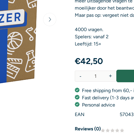
meer uitdagende vragen te
moeilijker door het beantwo
Maar pas op: vergeet niet d
4000 vragen.
Spelers: vanaf 2
Leeftijd: 15+
€
42,50
-
+
Quantity
Free shipping from 60,- 
Fast delivery (1-3 days 
Personal advice
EAN
57043
Reviews (
0
)