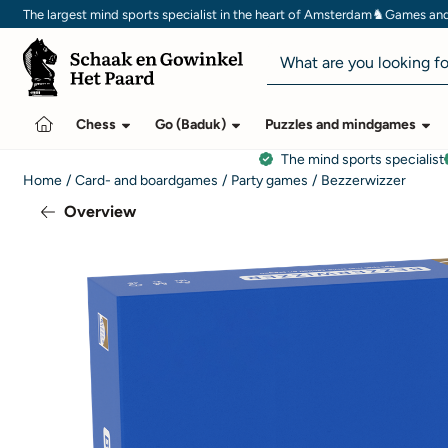
Cookie preferences are currently closed.
♞
The largest mind sports specialist in the heart of Amsterdam
Games and 
Search
Chess
Go (Baduk)
Puzzles and mindgames
The mind sports specialist
Home
/
Card- and boardgames
/
Party games
/
Bezzerwizzer
Overview