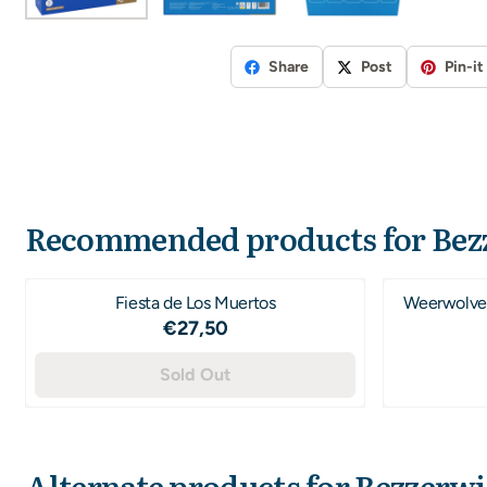
Share
Post
Pin-it
Recommended products for
Bez
Fiesta de Los Muertos
Weerwolve
Price: 27,50
€27,50
Sold Out
Alternate products for
Bezzerwi