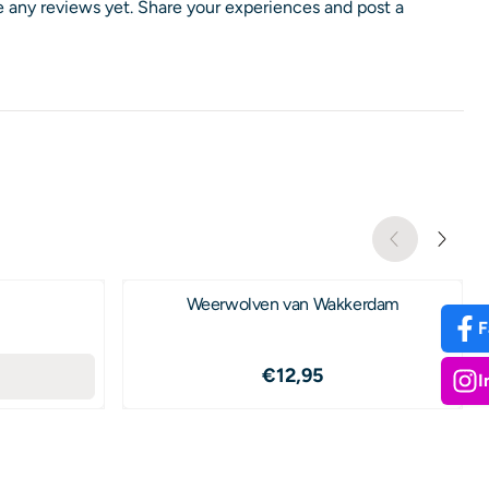
 any reviews yet. Share your experiences and post a
Weerwolven van Wakkerdam
,50
F
Price: 12,95
€12,95
I