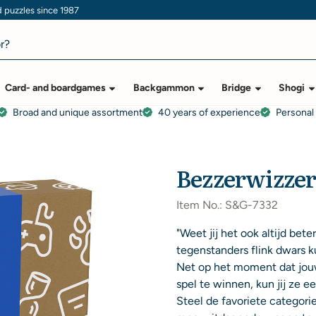
puzzles since 1987
Card- and boardgames
Backgammon
Bridge
Shogi
Broad and unique assortment
40 years of experience
Personal
Bezzerwizze
Item No.:
S&G-7332
"Weet jij het ook altijd bet
tegenstanders flink dwars ku
Net op het moment dat jou
spel te winnen, kun jij ze 
Steel de favoriete categor