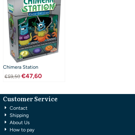
Chimera Station
€
47,60
€
59,50
Customer Service
Contact
Shipping
About Us
How to pay