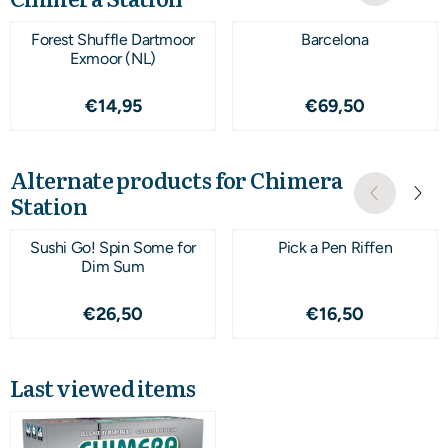
Forest Shuffle Dartmoor
Barcelona
Exmoor (NL)
Price: 14,95
Price: 69,50
€14,95
€69,50
Alternate products for
Chimera
Station
Sushi Go! Spin Some for
Pick a Pen Riffen
Dim Sum
Price: 26,50
Price: 16,50
€26,50
€16,50
Last viewed items