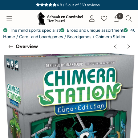
Cookie preferences are currently closed.
4.8 / 5
out of
369
reviews
0
The mind sports specialist
Broad and unique assortment
40 
Home
/
Card- and boardgames
/
Boardgames
/
Chimera Station
Overview