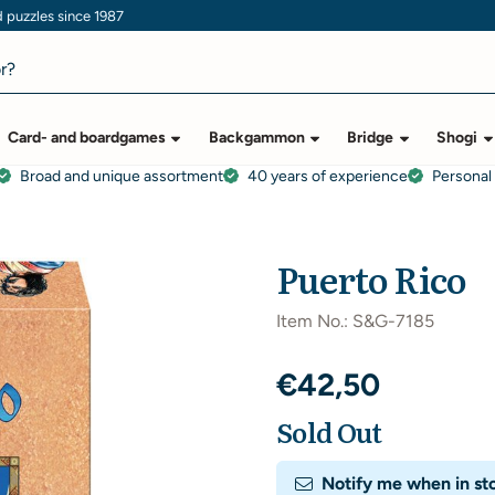
puzzles since 1987
Card- and boardgames
Backgammon
Bridge
Shogi
Broad and unique assortment
40 years of experience
Personal
Puerto Rico
Item No.:
S&G-7185
€
42,50
Sold Out
Notify me when in st