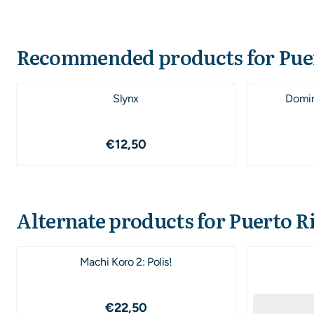
Recommended products for
Pue
Slynx
Domin
Price: 12,50
€12,50
Alternate products for
Puerto R
Machi Koro 2: Polis!
Price: 22,50
€22,50