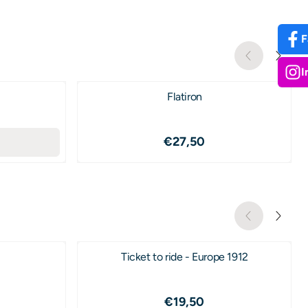
F
I
Flatiron
2,50
Price: 27,50
€27,50
Ticket to ride - Europe 1912
9,95
Price: 19,50
€19,50