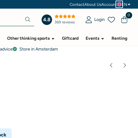
Contact
About Us
Account
EN
0
4.8
Login
369 reviews
Other thinking sports
Giftcard
Events
Renting
 advice
Store in Amsterdam
ock