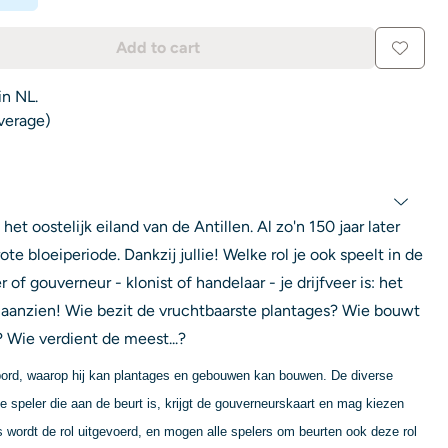
Add to cart
in NL.
average)
t oostelijk eiland van de Antillen. Al zo'n 150 jaar later
te bloeiperiode. Dankzij jullie! Welke rol je ook speelt in de
f gouverneur - klonist of handelaar - je drijfveer is: het
aanzien! Wie bezit de vruchtbaarste plantages? Wie bouwt
 Wie verdient de meest...?
lbord, waarop hij kan plantages en gebouwen kan bouwen. De diverse
de speler die aan de beurt is, krijgt de gouverneurskaart en mag kiezen
ns wordt de rol uitgevoerd, en mogen alle spelers om beurten ook deze rol