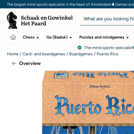
Cookie preferences are currently closed.
♞
The largest mind sports specialist in the heart of Amsterdam
Games and 
Search
Chess
Go (Baduk)
Puzzles and mindgames
The mind sports specialist
Home
/
Card- and boardgames
/
Boardgames
/
Puerto Rico
Overview