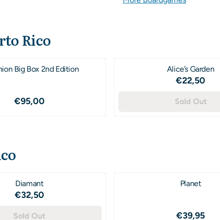
rto Rico
ion Big Box 2nd Edition
Alice’s Garden
Price: 2
€22,50
Price: 95,00
€95,00
Sold Out
ico
Diamant
Planet
Price: 32,50
€32,50
Price: 3
€39,95
Sold Out