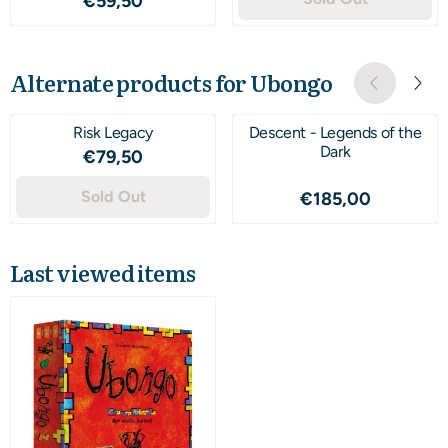
€59,50
Alternate products for
Ubongo
Risk Legacy
Descent - Legends of the
Dark
Price: 79,50
€79,50
Sold Out
Price: 185,00
€185,00
Last viewed items