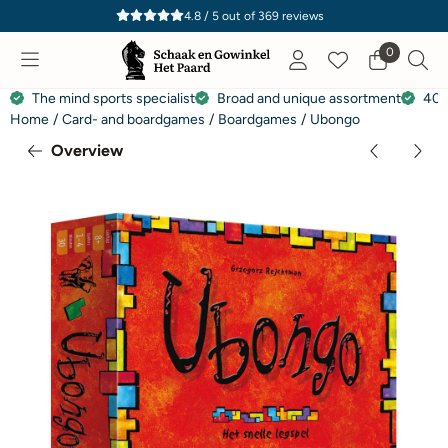
Cookie preferences are currently closed.
4.8 / 5
out of
369
reviews
0
The mind sports specialist
Broad and unique assortment
40 
Home
/
Card- and boardgames
/
Boardgames
/
Ubongo
Overview