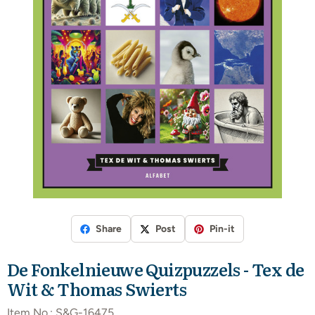
Share
Post
Pin-it
De Fonkelnieuwe Quizpuzzels - Tex de
Wit & Thomas Swierts
Item No.:
S&G-16475