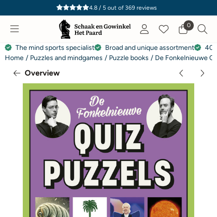
Cookie preferences are currently closed.
4.8 / 5
out of
369
reviews
0
The mind sports specialist
Broad and unique assortment
40 
Home
/
Puzzles and mindgames
/
Puzzle books
/
De Fonkelnieuwe Qui
Overview