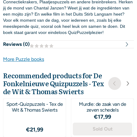
Connectiekrakers, Plaatjespuzzels en andere breinbrekers. Herken
jij de mond van Chantal Janzen? Weet jij wat de ingrediënten van
een mojito zijn? En welke film in het Duits Stirb Langsam heet?
Voor elk moment van de dag, voor iedereen en, zoals bij elke
meeslepende quiz, vooral ook heel leuk om samen te doen. Dit
boek staat garant voor eindeloos QuizPuzzelplezier!
Reviews (
0
)
More Puzzle books
Recommended products for
De
Fonkelnieuwe Quizpuzzels - Tex
de Wit & Thomas Swierts
Sport-Quizpuzzels - Tex de
Murdle: de zaak van de
Wit & Thomas Swierts
zeven schedels
Price: 17,99
€17,99
Price: 21,99
Sold Out
€21,99