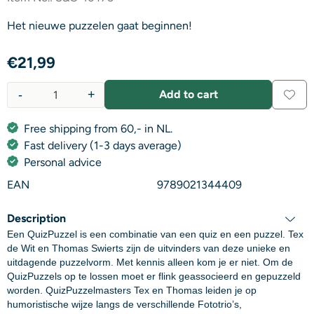
Het nieuwe puzzelen gaat beginnen!
€
21,99
-
+
Add to cart
Quantity
Free shipping from 60,- in NL.
Fast delivery (1-3 days average)
Personal advice
EAN
9789021344409
Description
Een QuizPuzzel is een combinatie van een quiz en een puzzel. Tex
de Wit en Thomas Swierts zijn de uitvinders van deze unieke en
uitdagende puzzelvorm. Met kennis alleen kom je er niet. Om de
QuizPuzzels op te lossen moet er flink geassocieerd en gepuzzeld
worden. QuizPuzzelmasters Tex en Thomas leiden je op
humoristische wijze langs de verschillende Fototrio’s,