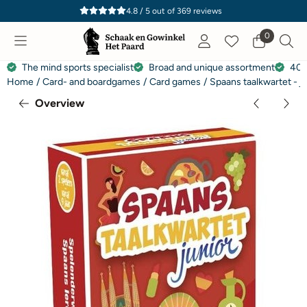
Cookie preferences are currently closed.
4.8 / 5
out of
369
reviews
0
The mind sports specialist
Broad and unique assortment
40 
Home
/
Card- and boardgames
/
Card games
/
Spaans taalkwartet - j
Overview