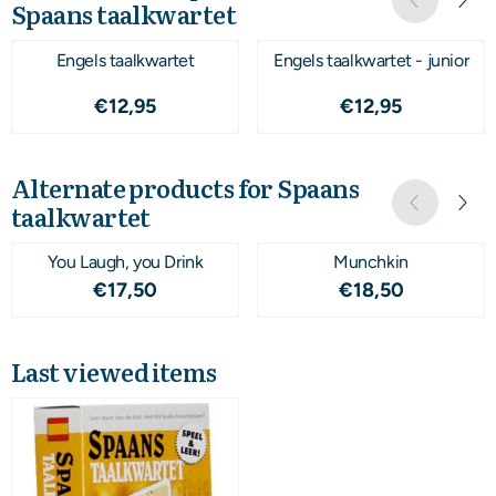
Spaans taalkwartet
Engels taalkwartet
Engels taalkwartet - junior
Price: 12,95
Price: 12,95
€12,95
€12,95
Alternate products for
Spaans
taalkwartet
You Laugh, you Drink
Munchkin
Price: 17,50
Price: 18,50
€17,50
€18,50
Last viewed items