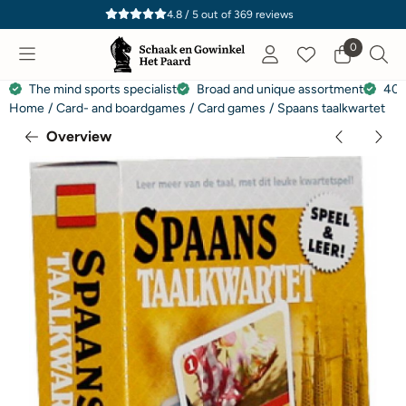
Cookie preferences are currently closed.
4.8 / 5
out of
369
reviews
0
The mind sports specialist
Broad and unique assortment
40 
Home
/
Card- and boardgames
/
Card games
/
Spaans taalkwartet
Overview