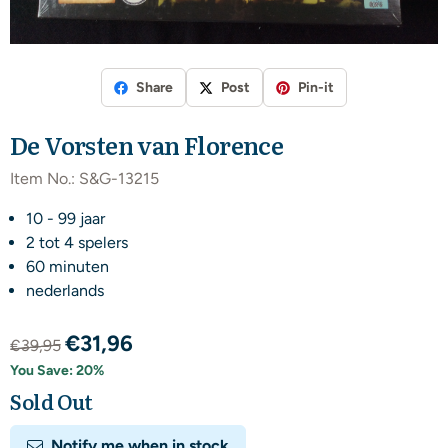
Share
Post
Pin-it
De Vorsten van Florence
Item No.:
S&G-13215
10 - 99 jaar
2 tot 4 spelers
60 minuten
nederlands
€
31,96
€
39,95
You Save:
20
%
Sold Out
Notify me when in stock