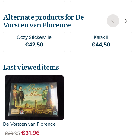
Alternate products for
De
Vorsten van Florence
Cozy Stickerville
Karak II
Price: 42,50
Price: 44,50
€42,50
€44,50
Last viewed items
De Vorsten van Florence
€
31,96
€
39,95