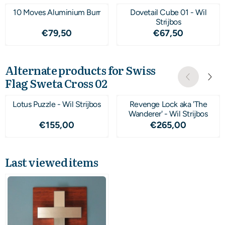
10 Moves Aluminium Burr
Dovetail Cube 01 - Wil
Strijbos
Price: 79,50
Price: 67,50
€79,50
€67,50
Alternate products for
Swiss
Flag Sweta Cross 02
Lotus Puzzle - Wil Strijbos
Revenge Lock aka 'The
Wanderer' - Wil Strijbos
Price: 155,00
Price: 265,00
€155,00
€265,00
Last viewed items