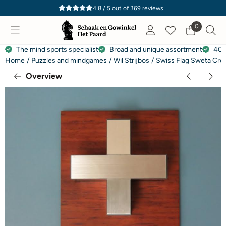
Cookie preferences are currently closed.
4.8 / 5
out of
369
reviews
0
The mind sports specialist
Broad and unique assortment
40 
Home
/
Puzzles and mindgames
/
Wil Strijbos
/
Swiss Flag Sweta Cro
Overview