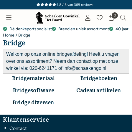
Cookievoorkeuren zijn momenteel gesloten.
4.8 / 5
van
369
reviews
0
Dé denksportspecialist
Breed en uniek assortiment
40 jaar e
Home
/
Bridge
Bridge
Welkom op onze online bridgeafdeling! Heeft u vragen
over ons assortiment? Neem dan contact op met onze
winkel via: 020-6241171 of info@schaakengo.nl
Bridgemateriaal
Bridgeboeken
Bridgesoftware
Cadeau artikelen
Bridge diversen
Klantenservice
Contact