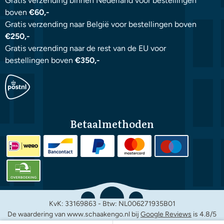
Gratis verzending binnen Nederland voor bestellingen
boven
€60,-
Gratis verzending naar België voor bestellingen boven
€250,-
Gratis verzending naar de rest van de EU voor
bestellingen boven
€350,-
Betaalmethoden
KvK: 33169863 - Btw: NL006271935B01
De waardering van www.schaakengo.nl bij
Google Reviews
is 4.8/5