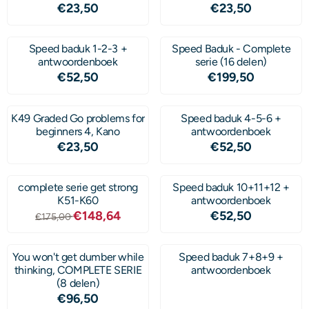
Prijs: 23,50
Prijs: 23,50
€23,50
€23,50
Speed baduk 1-2-3 +
Speed Baduk - Complete
antwoordenboek
serie (16 delen)
Prijs: 52,50
Prijs: 199,50
€52,50
€199,50
K49 Graded Go problems for
Speed baduk 4-5-6 +
beginners 4, Kano
antwoordenboek
Prijs: 23,50
Prijs: 52,50
€23,50
€52,50
complete serie get strong
Speed baduk 10+11+12 +
K51-K60
antwoordenboek
Van 175,00 voor 148,64
Prijs: 52,50
€148,64
€52,50
€175,00
You won't get dumber while
Speed baduk 7+8+9 +
thinking, COMPLETE SERIE
antwoordenboek
(8 delen)
Prijs: 96,50
€96,50