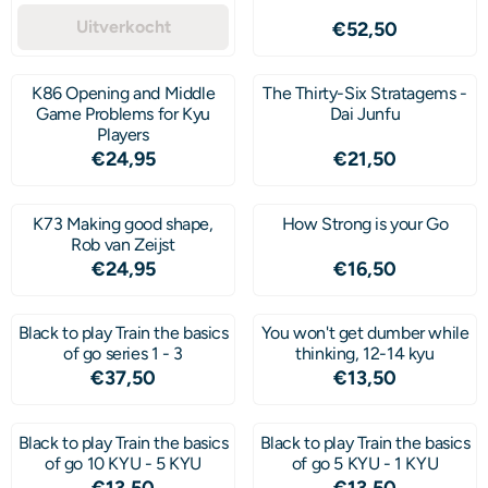
Uitverkocht
Prijs: 52,50
€52,50
K86 Opening and Middle
The Thirty-Six Stratagems -
Game Problems for Kyu
Dai Junfu
Players
Prijs: 24,95
Prijs: 21,50
€24,95
€21,50
K73 Making good shape,
How Strong is your Go
Rob van Zeijst
Prijs: 24,95
Prijs: 16,50
€24,95
€16,50
Black to play Train the basics
You won't get dumber while
of go series 1 - 3
thinking, 12-14 kyu
Prijs: 37,50
Prijs: 13,50
€37,50
€13,50
Black to play Train the basics
Black to play Train the basics
of go 10 KYU - 5 KYU
of go 5 KYU - 1 KYU
Prijs: 13,50
Prijs: 13,50
€13,50
€13,50