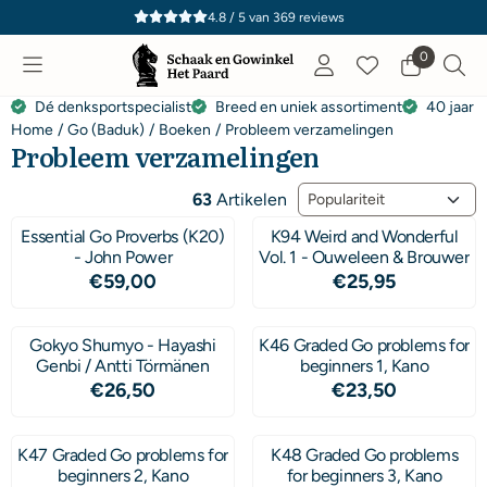
Cookievoorkeuren zijn momenteel gesloten.
4.8 / 5
van
369
reviews
0
Dé denksportspecialist
Breed en uniek assortiment
40 jaar e
Home
/
Go (Baduk)
/
Boeken
/
Probleem verzamelingen
Probleem verzamelingen
Sorteermethode
63
Artikelen
Essential Go Proverbs (K20)
K94 Weird and Wonderful
- John Power
Vol. 1 - Ouweleen & Brouwer
Prijs: 59,00
Prijs: 25,95
€59,00
€25,95
Gokyo Shumyo - Hayashi
K46 Graded Go problems for
Genbi / Antti Törmänen
beginners 1, Kano
Prijs: 26,50
Prijs: 23,50
€26,50
€23,50
K47 Graded Go problems for
K48 Graded Go problems
beginners 2, Kano
for beginners 3, Kano