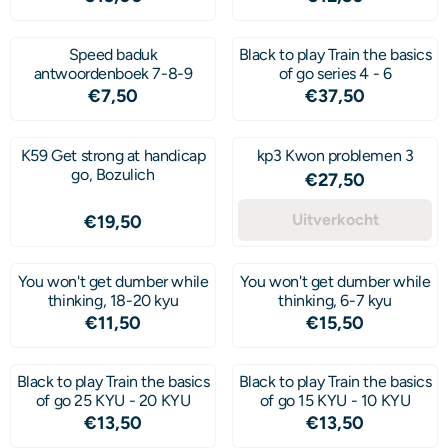
Speed baduk
Black to play Train the basics
antwoordenboek 7-8-9
of go series 4 - 6
Prijs: 7,50
Prijs: 37,50
€7,50
€37,50
K59 Get strong at handicap
kp3 Kwon problemen 3
go, Bozulich
Prijs: 27,50
€27,50
Prijs: 19,50
Uitverkocht
€19,50
You won't get dumber while
You won't get dumber while
thinking, 18-20 kyu
thinking, 6-7 kyu
Prijs: 11,50
Prijs: 15,50
€11,50
€15,50
Black to play Train the basics
Black to play Train the basics
of go 25 KYU - 20 KYU
of go 15 KYU - 10 KYU
Prijs: 13,50
Prijs: 13,50
€13,50
€13,50