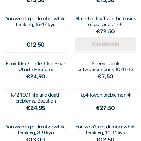
You won't get dumber while
Black to play Train the basics
thinking, 15-17 kyu
of go series 1 - 6
Prijs: 72,50
€72,50
Prijs: 12,50
Uitverkocht
€12,50
Banri Ikku / Under One Sky -
Speed baduk
Ohashi Hirofumi
antwoordenboek 10-11-12
Prijs: 24,90
Prijs: 7,50
€24,90
€7,50
K72 1001 life and death
kp4 Kwon problemen 4
problems, Bozulich
Prijs: 24,95
Prijs: 27,50
€24,95
€27,50
You won't get dumber while
You won't get dumber while
thinking, 8-9 kyu
thinking, 10-11 kyu
Prijs: 13,00
Prijs: 12,50
€13,00
€12,50