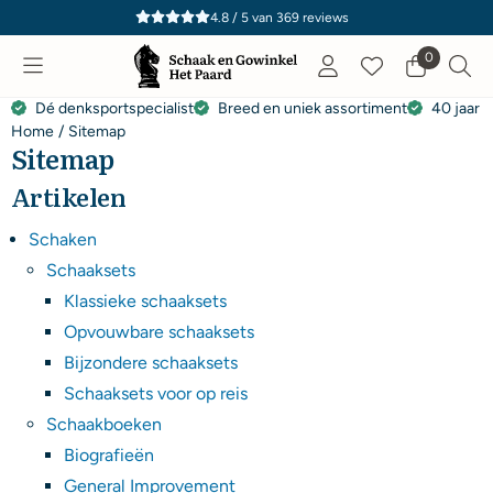
Cookievoorkeuren zijn momenteel gesloten.
4.8 / 5
van
369
reviews
0
Dé denksportspecialist
Breed en uniek assortiment
40 jaar e
Home
/
Sitemap
Sitemap
Artikelen
Schaken
Schaaksets
Klassieke schaaksets
Opvouwbare schaaksets
Bijzondere schaaksets
Schaaksets voor op reis
Schaakboeken
Biografieën
General Improvement