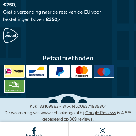
€250,-
Gratis verzending naar de rest van de EU voor
bestellingen boven
€350,-
Betaalmethoden
KvK: 33169863 - Btw: NL006271935B01
De waardering van www.schaakengo.nl bij
Google Reviews
is 4.8/5
gebaseerd op 369 reviews.
© Copyright Schaakengo.nl 1987 -
2026
Powered, Designed & Developed by Shoptrader.nl
Facebook
Instagram