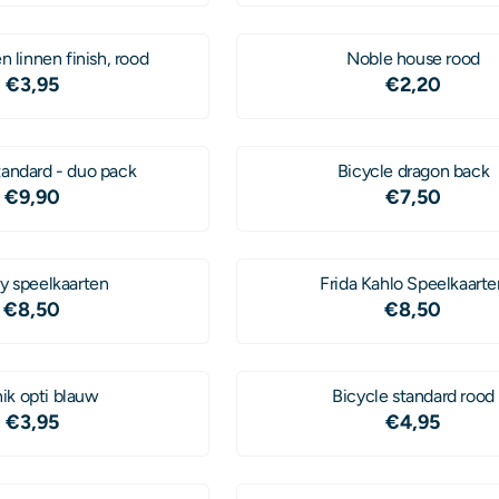
n linnen finish, rood
Noble house rood
Prijs: 3,95
Prijs: 2,20
€3,95
€2,20
tandard - duo pack
Bicycle dragon back
Prijs: 9,90
Prijs: 7,50
€9,90
€7,50
y speelkaarten
Frida Kahlo Speelkaarte
Prijs: 8,50
Prijs: 8,50
€8,50
€8,50
nik opti blauw
Bicycle standard rood
Prijs: 3,95
Prijs: 4,95
€3,95
€4,95