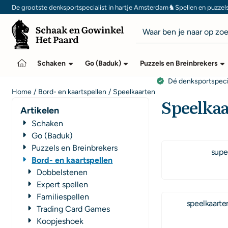
Cookievoorkeuren zijn momenteel gesloten.
♞
De grootste denksportspecialist in hartje Amsterdam
Spellen en puzzel
Zoeken
Schaken
Go (Baduk)
Puzzels en Breinbrekers
Dé denksportspeci
Home
/
Bord- en kaartspellen
/
Speelkaarten
Speelka
Artikelen
Schaken
Go (Baduk)
Puzzels en Breinbrekers
Bord- en kaartspellen
Dobbelstenen
Expert spellen
Familiespellen
speelkaarten
Trading Card Games
Koopjeshoek