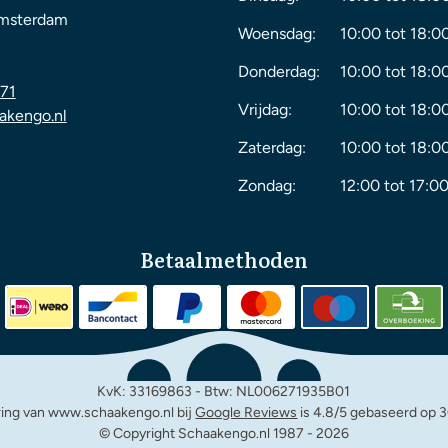
msterdam
Woensdag:
10:00 tot 18:0
Donderdag:
10:00 tot 18:0
71
Vrijdag:
10:00 tot 18:0
akengo.nl
Zaterdag:
10:00 tot 18:0
Zondag:
12:00 tot 17:00
Betaalmethoden
KvK: 33169863 - Btw: NL006271935B01
ing van www.schaakengo.nl bij
Google Reviews
is 4.8/5 gebaseerd op 3
© Copyright Schaakengo.nl 1987 -
2026