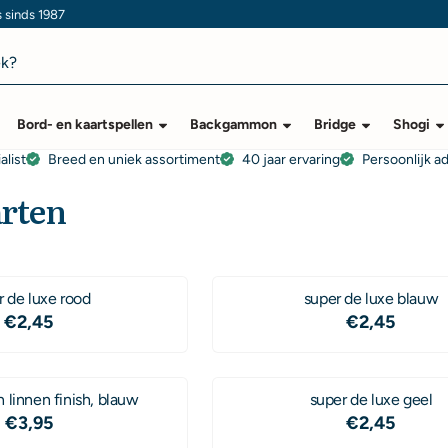
s sinds 1987
Bord- en kaartspellen
Backgammon
Bridge
Shogi
alist
Breed en uniek assortiment
40 jaar ervaring
Persoonlijk a
arten
super de luxe rood
super de luxe blauw
Prijs: 2,45
Prijs: 2,45
€2,45
€2,45
 linnen finish, blauw
super de luxe geel
Prijs: 3,95
Prijs: 2,45
€3,95
€2,45