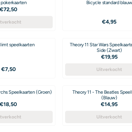
pokerkaarten
Bicycle standard blau
Prijs: 72,50
€72,50
Prijs: 4,95
€4,95
itverkocht
limt speelkaarten
Theory 11 Star Wars Speelkaart
Side (Zwart)
Prijs: 19,95
€19,95
Prijs: 7,50
€7,50
Uitverkocht
rchs Speelkaarten (Groen)
Theory 11 - The Beatles Speel
(Blauw)
Prijs: 18,50
Prijs: 14,95
€18,50
€14,95
itverkocht
Uitverkocht