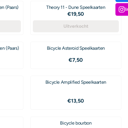
en (Paars)
Theory 11 - Dune Speelkaarten
I
Prijs: 19,50
€19,50
Uitverkocht
en (Paars)
Bicycle Asteroid Speelkaarten
Prijs: 7,50
€7,50
Bicycle Amplified Speelkaarten
Prijs: 13,50
€13,50
Bicycle bourbon