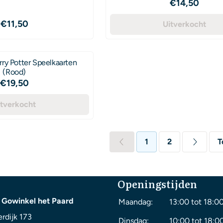
Prijs: 14,50
€14,50
Prijs: 11,50
€11,50
Uitverkocht
rry Potter Speelkaarten
(Rood)
Prijs: 19,50
€19,50
itverkocht
1
2
T
Openingstijden
 Gowinkel het Paard
Maandag:
13:00 tot 18:0
rdijk 173
Dinsdag:
10:00 tot 18:0