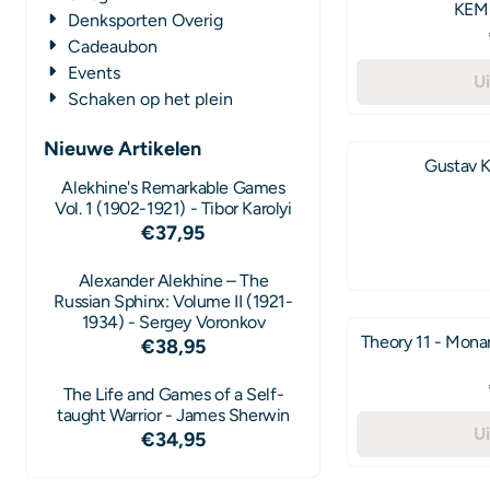
KEM 
Denksporten Overig
Cadeaubon
Events
U
Schaken op het plein
Nieuwe Artikelen
Gustav K
Alekhine's Remarkable Games
Vol. 1 (1902-1921) - Tibor Karolyi
€
37,95
Alexander Alekhine – The
Russian Sphinx: Volume II (1921-
1934) - Sergey Voronkov
Theory 11 - Mona
€
38,95
The Life and Games of a Self-
taught Warrior - James Sherwin
U
€
34,95