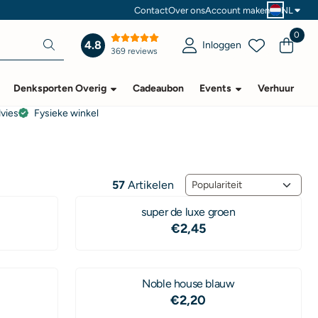
Contact
Over ons
Account maken
NL
0
4.8
Inloggen
369 reviews
Denksporten Overig
Cadeaubon
Events
Verhuur
dvies
Fysieke winkel
Sorteermethode
57
Artikelen
super de luxe groen
Prijs: 2,45
€2,45
Noble house blauw
Prijs: 2,20
€2,20