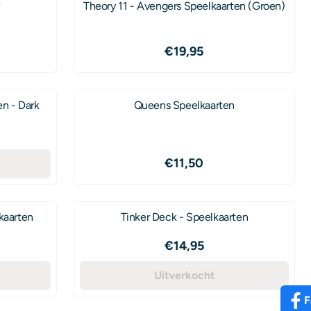
w
Theory 11 - Avengers Speelkaarten (Groen)
Prijs: 19,95
€19,95
en - Dark
Queens Speelkaarten
Prijs: 11,50
€11,50
kaarten
Tinker Deck - Speelkaarten
Prijs: 14,95
€14,95
Uitverkocht
F