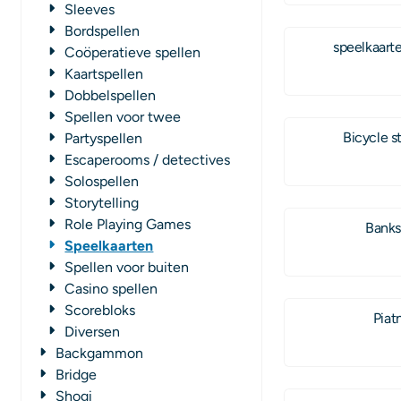
Sleeves
Bordspellen
speelkaarte
Coöperatieve spellen
Kaartspellen
Dobbelspellen
Spellen voor twee
Bicycle s
Partyspellen
Escaperooms / detectives
Solospellen
Storytelling
Role Playing Games
Banks
Speelkaarten
Spellen voor buiten
Casino spellen
Scorebloks
Piat
Diversen
Backgammon
Bridge
Shogi