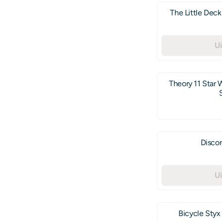
The Little Deck
U
Theory 11 Star 
Discor
U
Bicycle Styx