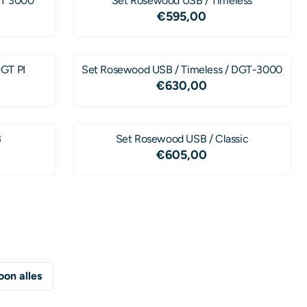
GT 3000
Set Rosewood USB / Timeless
00
Prijs: 595,00
€595,00
DGT PI
Set Rosewood USB / Timeless / DGT-3000
00
Prijs: 630,00
€630,00
B
Set Rosewood USB / Classic
00
Prijs: 605,00
€605,00
oon alles