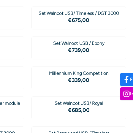
Set Walnoot USB/ Timeless / DGT 3000
00
Prijs: 675,00
€675,00
Set Walnoot USB / Ebony
00
Prijs: 739,00
€739,00
Millennium King Competition
F
00
Prijs: 339,00
€339,00
I
er module
Set Walnoot USB/ Royal
,00
Prijs: 685,00
€685,00