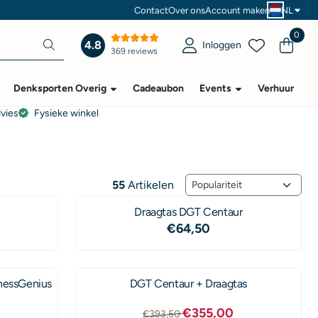
Contact
Over ons
Account maken
NL
0
4.8
Inloggen
369 reviews
Denksporten Overig
Cadeaubon
Events
Verhuur
dvies
Fysieke winkel
Sorteermethode
55
Artikelen
Draagtas DGT Centaur
 voor 199,00
Prijs: 64,50
€64,50
hessGenius
DGT Centaur + Draagtas
Van 393,50 voor 355,00
€355,00
€393,50