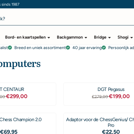
s sinds 1987
Bord- en kaartspellen
Backgammon
Bridge
Shogi
alist
Breed en uniek assortiment
40 jaar ervaring
Persoonlijk a
omputers
T CENTAUR
DGT Pegasus
Van 319,00 voor 299,00
Van 279,00
€299,00
€199,00
,00
€279,00
 Chess Champion 2.0
Adaptor voor de ChessGenius/ C
Pro
Prijs: 69,95
Prijs: 22,50
€69,95
€22,50