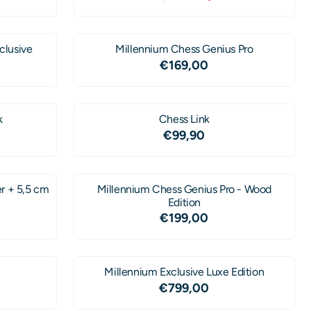
clusive
Millennium Chess Genius Pro
0 voor 649,00
Prijs: 169,00
€169,00
k
Chess Link
Prijs: 99,90
€99,90
Millennium Chess Genius Pro - Wood
Edition
9,00
Prijs: 199,00
€199,00
Millennium Exclusive Luxe Edition
00
Prijs: 799,00
€799,00