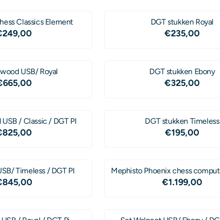
hess Classics Element
DGT stukken Royal
Prijs: 249,00
Prijs: 235,
€249,00
€235,00
ewood USB/ Royal
DGT stukken Ebony
Prijs: 665,00
Prijs: 325,
€665,00
€325,00
USB / Classic / DGT PI
DGT stukken Timeless
Prijs: 825,00
Prijs: 195,
€825,00
€195,00
SB/ Timeless / DGT PI
Mephisto Phoenix chess comput
Prijs: 845,00
Prijs: 1 199
€845,00
€1.199,00