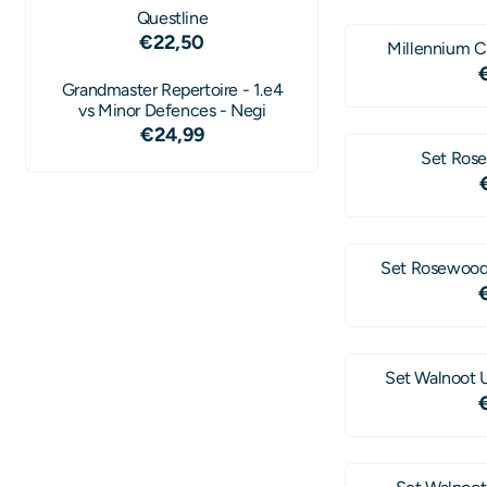
Questline
€
22,50
Millennium C
Grandmaster Repertoire - 1.e4
vs Minor Defences - Negi
€
24,99
Set Ros
Set Rosewood 
Set Walnoot U