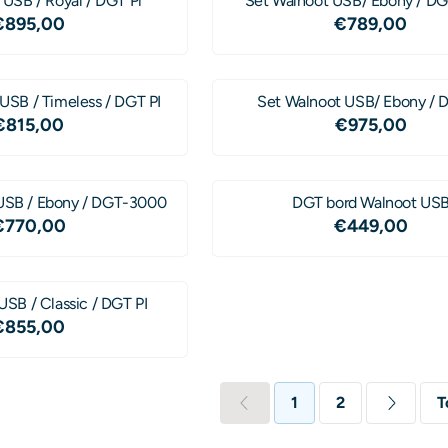
 USB / Royal / DGT Pi
Set Walnoot USB/ Ebony / D
Prijs: 895,00
Prijs: 789,
€895,00
€789,00
SB / Timeless / DGT PI
Set Walnoot USB/ Ebony / 
Prijs: 815,00
Prijs: 975,
€815,00
€975,00
USB / Ebony / DGT-3000
DGT bord Walnoot US
Prijs: 770,00
Prijs: 449,
€770,00
€449,00
USB / Classic / DGT PI
Prijs: 855,00
€855,00
1
2
T