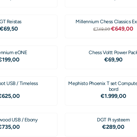
GT Reistas
Millennium Chess Classics Ex
Prijs: 69,50
Van 749,0
€69,50
€649,00
€749,00
lennium eONE
Chess Voltt Power Pac
Prijs: 199,00
Prijs: 69,90
€199,00
€69,90
ot USB / Timeless
Mephisto Phoenix T set Computer + 5,5 cm
bord
Prijs: 625,00
Prijs: 1 99
€625,00
€1.999,00
wood USB / Ebony
DGT Pi systeem
Prijs: 735,00
Prijs: 289,
€735,00
€289,00