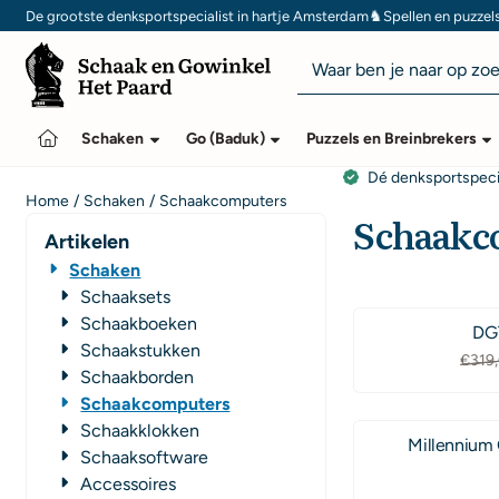
Cookievoorkeuren zijn momenteel gesloten.
♞
De grootste denksportspecialist in hartje Amsterdam
Spellen en puzzel
Zoeken
Schaken
Go (Baduk)
Puzzels en Breinbrekers
Dé denksportspeci
Home
/
Schaken
/
Schaakcomputers
Schaakc
Artikelen
Schaken
Schaaksets
Schaakboeken
DG
Schaakstukken
€319
Schaakborden
Schaakcomputers
Schaakklokken
Millennium
Schaaksoftware
Accessoires