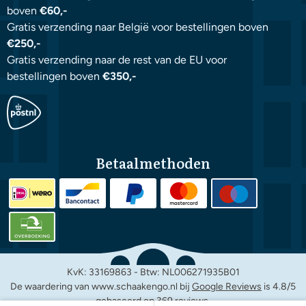
boven
€60,-
Gratis verzending naar België voor bestellingen boven
€250,-
Gratis verzending naar de rest van de EU voor
bestellingen boven
€350,-
Betaalmethoden
KvK: 33169863 - Btw: NL006271935B01
De waardering van www.schaakengo.nl bij
Google Reviews
is 4.8/5
gebaseerd op 369 reviews.