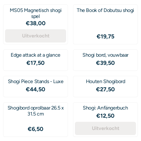
MS05 Magnetisch shogi
The Book of Dobutsu shogi
spel
Prijs: 38,00
€38,00
Uitverkocht
Prijs: 19,75
€19,75
Edge attack at a glance
Shogi bord, vouwbaar
Prijs: 17,50
Prijs: 39,50
€17,50
€39,50
Shogi Piece Stands - Luxe
Houten Shogibord
Prijs: 44,50
Prijs: 27,50
€44,50
€27,50
Shogibord oprolbaar 26.5 x
Shogi: Anfängerbuch
31.5 cm
Prijs: 12,50
€12,50
Prijs: 6,50
Uitverkocht
€6,50