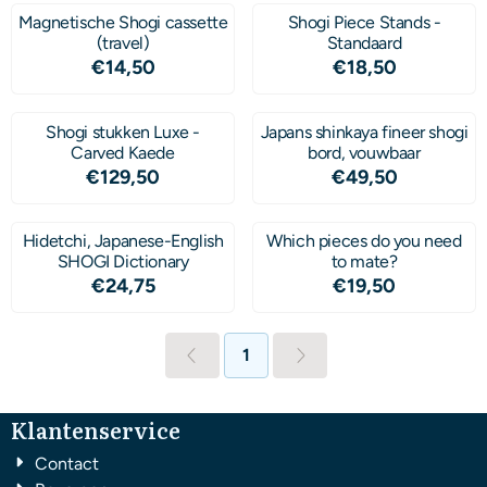
Magnetische Shogi cassette
Shogi Piece Stands -
(travel)
Standaard
Prijs: 14,50
Prijs: 18,50
€14,50
€18,50
Shogi stukken Luxe -
Japans shinkaya fineer shogi
Carved Kaede
bord, vouwbaar
Prijs: 129,50
Prijs: 49,50
€129,50
€49,50
Hidetchi, Japanese-English
Which pieces do you need
SHOGI Dictionary
to mate?
Prijs: 24,75
Prijs: 19,50
€24,75
€19,50
1
Klantenservice
Contact