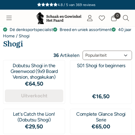
Cookievoorkeuren zijn momenteel gesloten.
4.8 / 5
van
369
reviews
0
Dé denksportspecialist
Breed en uniek assortiment
40 jaar e
Home
/
Shogi
Shogi
Sorteermethode
36
Artikelen
Dobutsu Shogi in the
S01 Shogi for beginners
Greenwood (9x9 Board
Version, shogakukan)
Prijs: 64,50
€64,50
Uitverkocht
Prijs: 16,50
€16,50
Let's Catch the Lion!
Complete Glance Shogi
(Dobutsu Shogi)
Serie
Prijs: 29,50
Prijs: 65,00
€29,50
€65,00