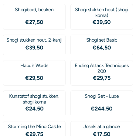
Shogibord, beuken
Shogi stukken hout (shogi
koma)
Prijs: 27,50
Prijs: 39,50
€27,50
€39,50
Shogi stukken hout, 2-kanji
Shogi set Basic
Prijs: 39,50
Prijs: 64,50
€39,50
€64,50
Habu's Words
Ending Attack Techniques
200
Prijs: 29,50
Prijs: 29,75
€29,50
€29,75
Kunststof shogi stukken,
Shogi Set - Luxe
shogi koma
Prijs: 24,50
Prijs: 244,50
€24,50
€244,50
Storming the Mino Castle
Joseki at a glance
Prijs: 29,75
Prijs: 17,50
€29,75
€17,50