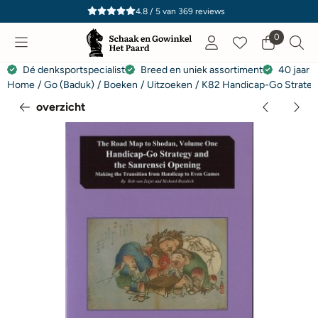
Cookievoorkeuren zijn momenteel gesloten.
4.8 / 5
van
369
reviews
0
Dé denksportspecialist
Breed en uniek assortiment
40 jaar e
Home
/
Go (Baduk)
/
Boeken
/
Uitzoeken
/
K82 Handicap-Go Strateg
overzicht