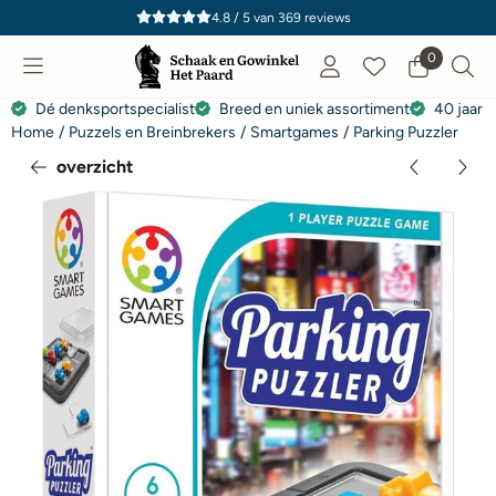
Cookievoorkeuren zijn momenteel gesloten.
4.8 / 5
van
369
reviews
0
Dé denksportspecialist
Breed en uniek assortiment
40 jaar e
Home
/
Puzzels en Breinbrekers
/
Smartgames
/
Parking Puzzler
overzicht