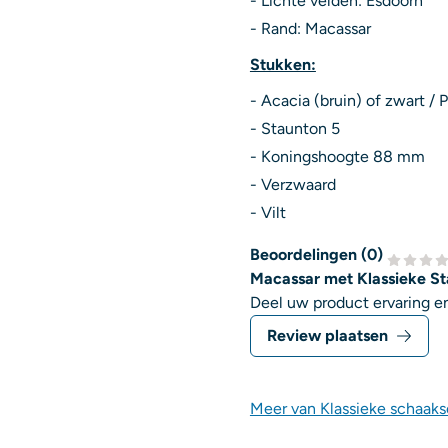
- Lichte velden: Esdoorn
- Rand: Macassar
Stukken:
- Acacia (bruin) of zwart /
- Staunton 5
- Koningshoogte 88 mm
- Verzwaard
- Vilt
Beoordelingen (
0
)
Macassar met Klassieke Sta
Deel uw product ervaring en
Review plaatsen
Meer van Klassieke schaaks