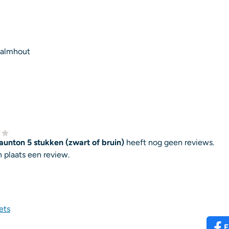
 Palmhout
unton 5 stukken (zwart of bruin)
heeft nog geen reviews.
 plaats een review.
ets
F