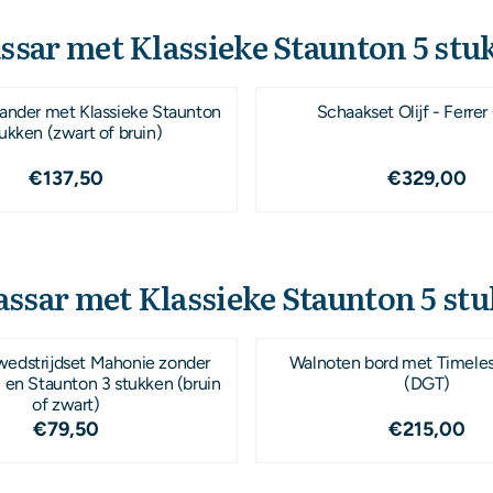
sar met Klassieke Staunton 5 stuk
sander met Klassieke Staunton
Schaakset Olijf - Ferre
ukken (zwart of bruin)
Prijs: 137,50
Prijs: 32
€137,50
€329,00
ssar met Klassieke Staunton 5 stu
wedstrijdset Mahonie zonder
Walnoten bord met Timeles
 en Staunton 3 stukken (bruin
(DGT)
of zwart)
Prijs: 79,50
Prijs: 21
€79,50
€215,00