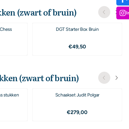
ken (zwart of bruin)
I
r Chess
DGT Starter Box Bruin
9,00
Prijs: 49,50
€49,50
kken (zwart of bruin)
s stukken
Schaakset Judit Polgar
5,00
Prijs: 279,00
€279,00