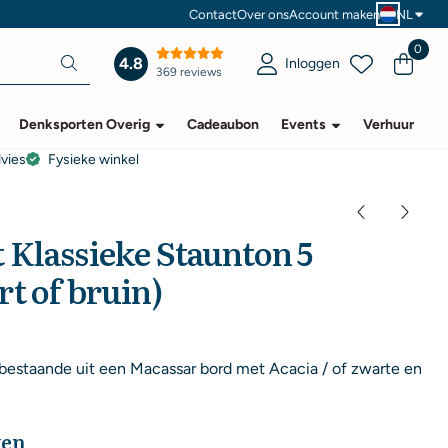
Contact
Over ons
Account maken
NL
0
4.8
Inloggen
369 reviews
Denksporten Overig
Cadeaubon
Events
Verhuur
dvies
Fysieke winkel
 Klassieke Staunton 5
t of bruin)
 bestaande uit een Macassar bord met Acacia / of zwarte en
ken