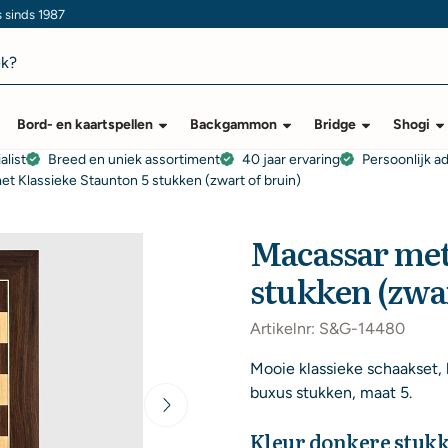
s sinds 1987
Bord- en kaartspellen
Backgammon
Bridge
Shogi
alist
Breed en uniek assortiment
40 jaar ervaring
Persoonlijk a
t Klassieke Staunton 5 stukken (zwart of bruin)
Macassar met
stukken (zwar
Artikelnr:
S&G-14480
Mooie klassieke schaakset,
buxus stukken, maat 5.
Kleur donkere stuk