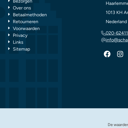
Bezorgen
Haarlemme
Over ons
1013 KH
A
Betaalmethoden
Retourneren
Nederland
Voorwaarden
020-62411
Privacy
info@scha
Links
Sitemap
De waarder