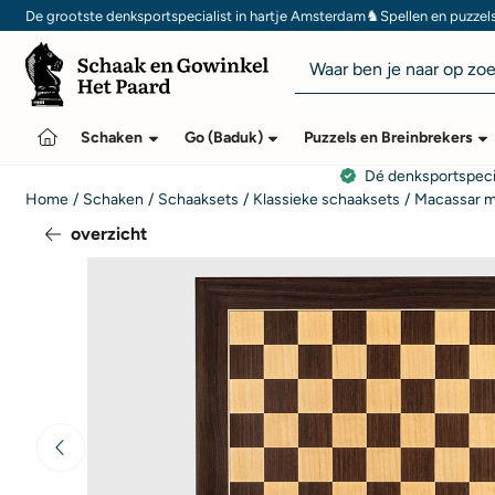
Cookievoorkeuren zijn momenteel gesloten.
♞
De grootste denksportspecialist in hartje Amsterdam
Spellen en puzzel
Zoeken
Schaken
Go (Baduk)
Puzzels en Breinbrekers
Dé denksportspeci
Home
/
Schaken
/
Schaaksets
/
Klassieke schaaksets
/
Macassar me
overzicht