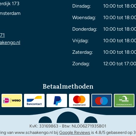
rdijk 173
Dinsdag:
10:00 tot 18:0
msterdam
Woensdag:
10:00 tot 18:0
Donderdag:
10:00 tot 18:0
71
Vrijdag:
10:00 tot 18:0
akengo.nl
Zaterdag:
10:00 tot 18:0
Zondag:
12:00 tot 17:00
Betaalmethoden
KvK: 33169863 - Btw: NL006271935B01
ing van www.schaakengo.nl bij
Google Reviews
is 4.8/5 gebaseerd op 3