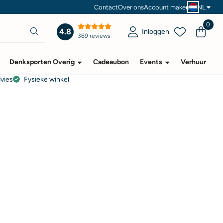
Contact
Over ons
Account maken
NL
0
4.8
Inloggen
369 reviews
Denksporten Overig
Cadeaubon
Events
Verhuur
dvies
Fysieke winkel