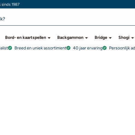
s sinds 1987
Bord- en kaartspellen
Backgammon
Bridge
Shogi
alist
Breed en uniek assortiment
40 jaar ervaring
Persoonlijk a