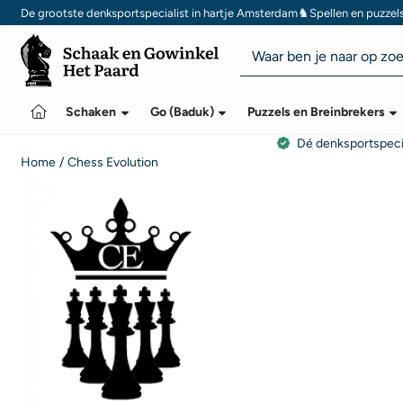
Cookievoorkeuren zijn momenteel gesloten.
♞
De grootste denksportspecialist in hartje Amsterdam
Spellen en puzzel
Zoeken
Schaken
Go (Baduk)
Puzzels en Breinbrekers
Dé denksportspeci
Home
/
Chess Evolution