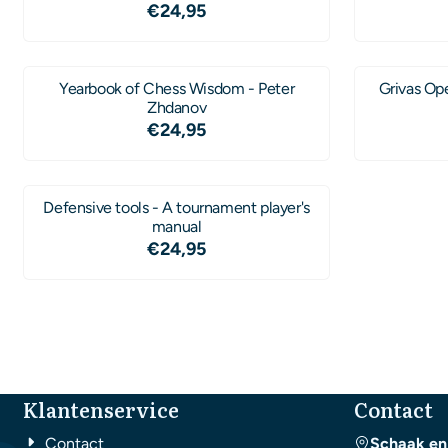
Prijs: 24,95
€24,95
Yearbook of Chess Wisdom - Peter
Grivas Op
Zhdanov
Prijs: 24,95
€24,95
Defensive tools - A tournament player's
manual
Prijs: 24,95
€24,95
Klantenservice
Contact
Contact
Schaak en