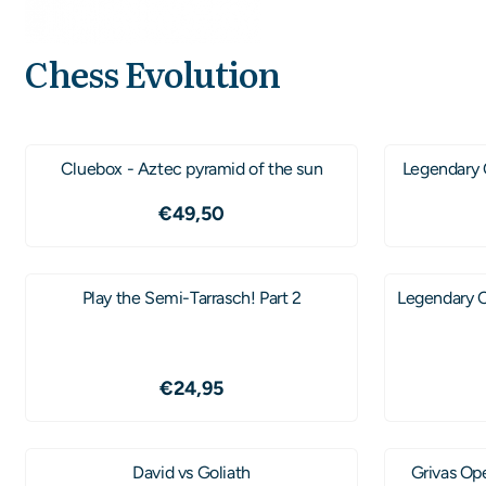
Chess Evolution
Cluebox - Aztec pyramid of the sun
Legendary 
Prijs: 49,50
€49,50
Play the Semi-Tarrasch! Part 2
Legendary C
Prijs: 24,95
€24,95
David vs Goliath
Grivas Op