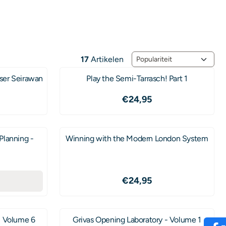
Sorteermethode
17
Artikelen
ser Seirawan
Play the Semi-Tarrasch! Part 1
,95
Prijs: 24,95
€24,95
Planning -
Winning with the Modern London System
,95
Prijs: 24,95
€24,95
- Volume 6
Grivas Opening Laboratory - Volume 1