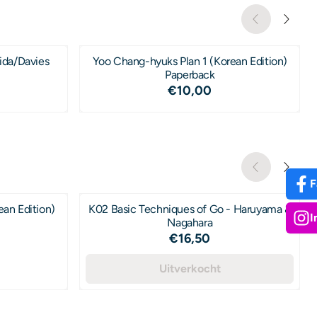
ida/Davies
Yoo Chang-hyuks Plan 1 (Korean Edition)
Paperback
,50
Prijs: 10,00
€10,00
F
ean Edition)
K02 Basic Techniques of Go - Haruyama &
I
Nagahara
Prijs: 16,50
€16,50
,00
Uitverkocht