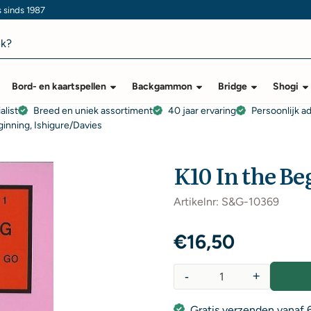
s sinds 1987
Bord- en kaartspellen
Backgammon
Bridge
Shogi
alist
Breed en uniek assortiment
40 jaar ervaring
Persoonlijk a
ginning, Ishigure/Davies
K10 In the Be
Artikelnr:
S&G-10369
€
16,50
-
+
Aantal
Gratis verzenden vanaf 6