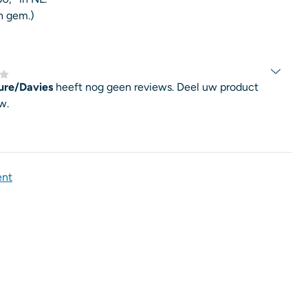
n gem.)
gure/Davies
heeft nog geen reviews. Deel uw product
w.
ent