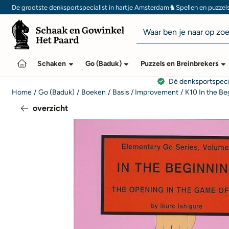
Cookievoorkeuren zijn momenteel gesloten.
♞
De grootste denksportspecialist in hartje Amsterdam
Spellen en puzzel
Zoeken
Schaken
Go (Baduk)
Puzzels en Breinbrekers
Dé denksportspeci
Home
/
Go (Baduk)
/
Boeken
/
Basis / Improvement
/
K10 In the Be
overzicht