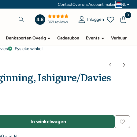
Contact
Over ons
Account maken
NL
0
4.8
Inloggen
369 reviews
Denksporten Overig
Cadeaubon
Events
Verhuur
dvies
Fysieke winkel
ginning, Ishigure/Davies
In winkelwagen
0,- in NL.