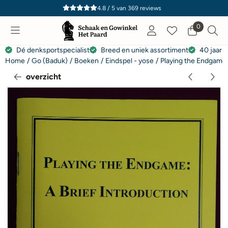
Cookievoorkeuren zijn momenteel gesloten.
4.8 / 5
van
369
reviews
0
Dé denksportspecialist
Breed en uniek assortiment
40 jaar e
Home
/
Go (Baduk)
/
Boeken
/
Eindspel - yose
/
Playing the Endgame: 
overzicht