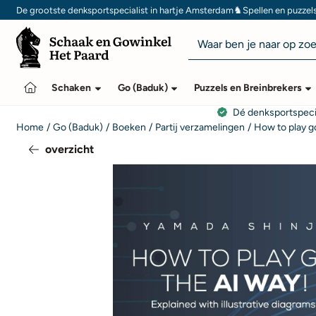
Cookievoorkeuren zijn momenteel gesloten.
♞
De grootste denksportspecialist in hartje Amsterdam
Spellen en puzzel
Zoeken
Schaken
Go (Baduk)
Puzzels en Breinbrekers
Dé denksportspeci
Home
/
Go (Baduk)
/
Boeken
/
Partij verzamelingen
/
How to play g
overzicht