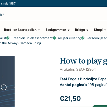
s sinds 1987
Bord- en kaartspellen
Backgammon
Bridge
Shogi
alist
Breed en uniek assortiment
40 jaar ervaring
Persoonlijk a
o the AI way - Yamada Shinji
How to play g
Artikelnr:
S&G-12964
Taal
Engels
Bindwijze
Pape
Aantal pagina's
198 pagina'
€
21,50