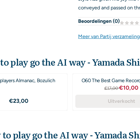
conveyed and passed on thr
Beoordelingen (
0
)
Meer van Partij verzamelin
o play go the AI way - Yamada Shi
players Almanac, Bozulich
O60 The Best Game Record
Van 17,0
€10,00
€17,00
Prijs: 23,00
€23,00
Uitverkocht
to play go the AI way - Yamada Sh