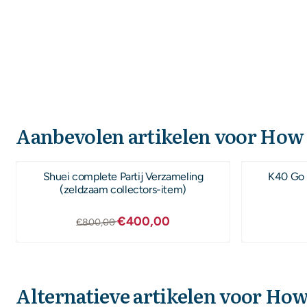
Aanbevolen artikelen voor
How t
Shuei complete Partij Verzameling
K40 Go 
(zeldzaam collectors-item)
Van 800,00 voor 400,00
€400,00
€800,00
Alternatieve artikelen voor
How 