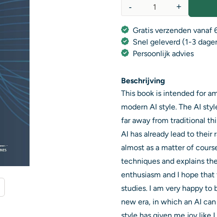
-
+
Aantal
Gratis verzenden vanaf 6
Snel geleverd (1-3 dage
Persoonlijk advies
Beschrijving
This book is intended for a
modern AI style. The AI st
far away from traditional t
AI has already lead to their
almost as a matter of cours
techniques and explains them
enthusiasm and I hope that 
studies. I am very happy to 
new era, in which an AI can
style has given me joy like I