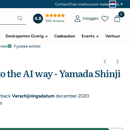
Contact
Over ons
Account maken
NL
0
4.8
Inloggen
369 reviews
Denksporten Overig
Cadeaubon
Events
Verhuur
dvies
Fysieke winkel
o the AI way - Yamada Shinji
rback
Verschijningsdatum
december 2020
s