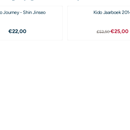
 Journey - Shin Jinseo
Kido Jaarboek 201
Prijs: 22,00
Van 52,5
€22,00
€25,00
€52,50