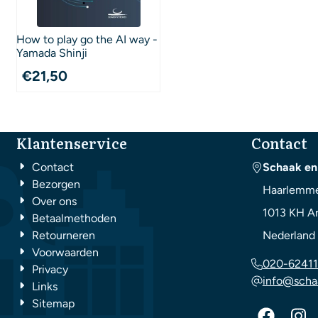
How to play go the AI way -
Yamada Shinji
€
21,50
Klantenservice
Contact
Contact
Schaak en
Bezorgen
Haarlemme
Over ons
1013 KH
A
Betaalmethoden
Retourneren
Nederland
Voorwaarden
020-62411
Privacy
info@scha
Links
Sitemap