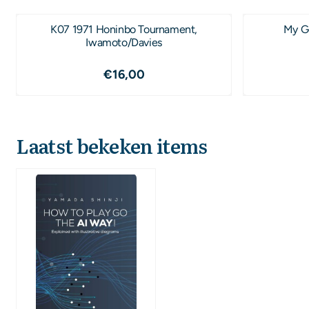
K07 1971 Honinbo Tournament,
My Go
Iwamoto/Davies
Prijs: 16,00
€16,00
Laatst bekeken items