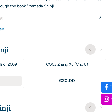
ough the book." Yamada Shinji
gen
nji
s of 2009
CG03 Zhang Xu (Cho U)
0 voor 10,00
Prijs: 20,00
€20,00
F
I
inji