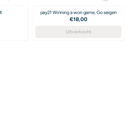
4
pay21 Winning a won game, Go seigen
Prijs: 18,00
€18,00
0 voor 25,00
Uitverkocht