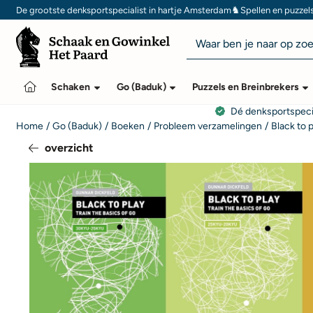
Cookievoorkeuren zijn momenteel gesloten.
♞
De grootste denksportspecialist in hartje Amsterdam
Spellen en puzzel
Zoeken
Schaken
Go (Baduk)
Puzzels en Breinbrekers
Dé denksportspeci
Home
/
Go (Baduk)
/
Boeken
/
Probleem verzamelingen
/
Black to p
overzicht