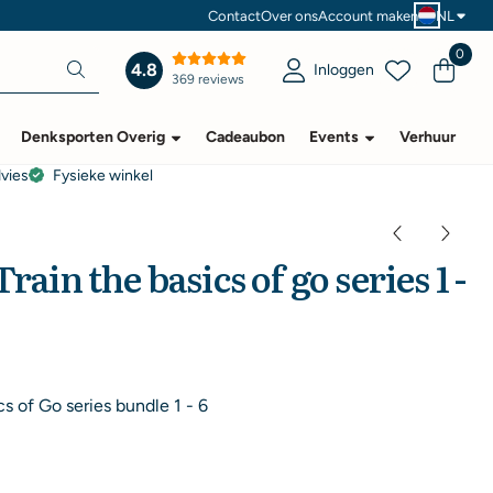
Contact
Over ons
Account maken
NL
0
4.8
Inloggen
369 reviews
Denksporten Overig
Cadeaubon
Events
Verhuur
dvies
Fysieke winkel
Train the basics of go series 1 -
cs of Go series bundle 1 - 6