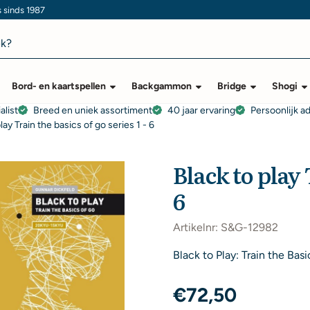
s sinds 1987
Bord- en kaartspellen
Backgammon
Bridge
Shogi
alist
Breed en uniek assortiment
40 jaar ervaring
Persoonlijk a
lay Train the basics of go series 1 - 6
Black to play 
6
Artikelnr:
S&G-12982
Black to Play: Train the Basi
€
72,50