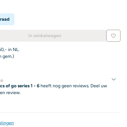
rraad
In winkelwagen
0,- in NL.
n gem.)
cs of go series 1 - 6
heeft nog geen reviews. Deel uw
een review.
elingen