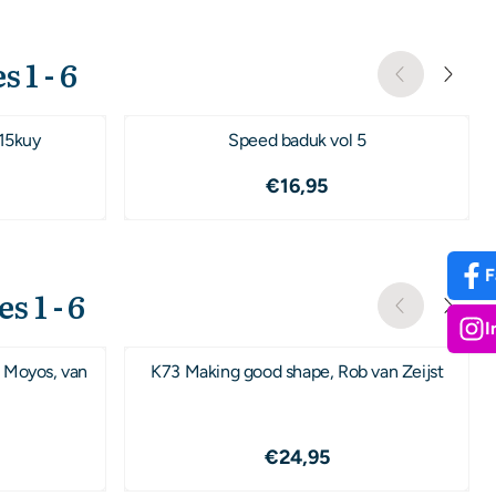
 1 - 6
-15kuy
Speed baduk vol 5
,88
Prijs: 16,95
€16,95
F
s 1 - 6
I
 Moyos, van
K73 Making good shape, Rob van Zeijst
,95
Prijs: 24,95
€24,95