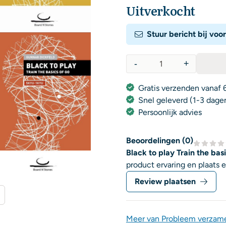
Uitverkocht
Stuur bericht bij voo
-
+
Aantal
Gratis verzenden vanaf 6
Snel geleverd (1-3 dage
Persoonlijk advies
Beoordelingen (
0
)
Black to play Train the basi
product ervaring en plaats 
Review plaatsen
Meer van Probleem verzam