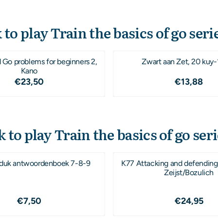
 to play Train the basics of go series
Go problems for beginners 2,
Zwart aan Zet, 20 kuy
Kano
Prijs: 23,50
Prijs: 13
€23,50
€13,88
 to play Train the basics of go serie
duk antwoordenboek 7-8-9
K77 Attacking and defending
Zeijst/Bozulich
Prijs: 7,50
Prijs: 24
€7,50
€24,95