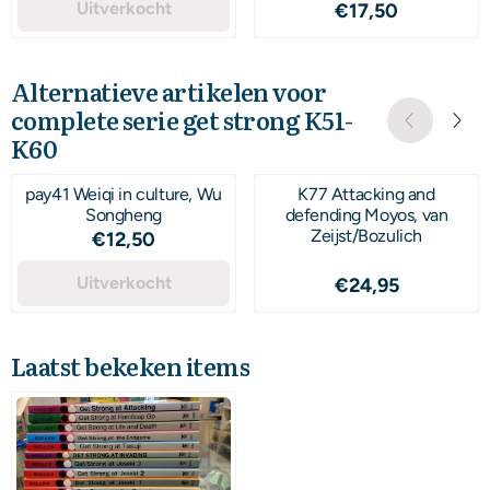
Uitverkocht
Prijs: 17,50
€17,50
Alternatieve artikelen voor
complete serie get strong K51-
K60
pay41 Weiqi in culture, Wu
K77 Attacking and
Songheng
defending Moyos, van
Zeijst/Bozulich
Prijs: 12,50
€12,50
Uitverkocht
Prijs: 24,95
€24,95
Laatst bekeken items