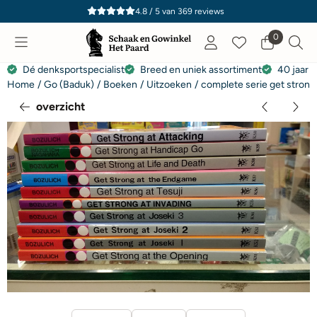
Cookievoorkeuren zijn momenteel gesloten.
4.8 / 5
van
369
reviews
0
Dé denksportspecialist
Breed en uniek assortiment
40 jaar e
Home
/
Go (Baduk)
/
Boeken
/
Uitzoeken
/
complete serie get stron
overzicht