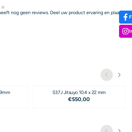
heeft nog geen reviews. Deel uw product ervaring en plaats
F
I
, 9mm
S37J Jitsuyo 10.4 x 22 mm
,50
Prijs: 550,00
€550,00