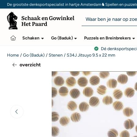
Cookievoorkeuren zijn momenteel gesloten.
♞
De grootste denksportspecialist in hartje Amsterdam
Spellen en puzzel
Zoeken
Schaken
Go (Baduk)
Puzzels en Breinbrekers
Dé denksportspeci
Home
/
Go (Baduk)
/
Stenen
/
S34J Jitsuyo 9.5 x 22 mm
overzicht