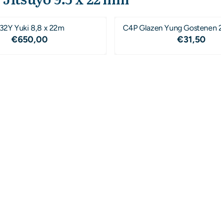
32Y Yuki 8,8 x 22m
C4P Glazen Yung G
Prijs: 650,00
Prijs: 31
€650,00
€31,50