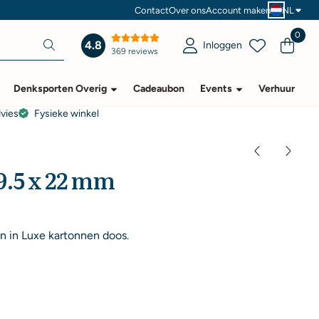
Contact
Over ons
Account maken
NL
0
4.8
Inloggen
369 reviews
Denksporten Overig
Cadeaubon
Events
Verhuur
dvies
Fysieke winkel
9.5 x 22 mm
n in Luxe kartonnen doos.