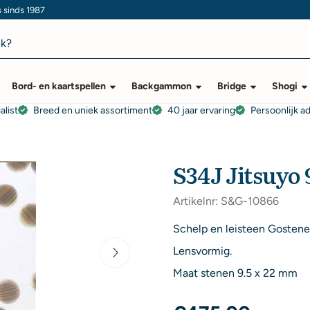
s sinds 1987
Bord- en kaartspellen
Backgammon
Bridge
Shogi
alist
Breed en uniek assortiment
40 jaar ervaring
Persoonlijk a
S34J Jitsuyo 
Artikelnr:
S&G-10866
Schelp en leisteen Gostene
Lensvormig.
Maat stenen 9.5 x 22 mm