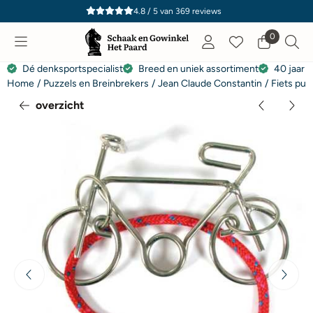
Cookievoorkeuren zijn momenteel gesloten.
4.8 / 5
van
369
reviews
0
Dé denksportspecialist
Breed en uniek assortiment
40 jaar e
Home
/
Puzzels en Breinbrekers
/
Jean Claude Constantin
/
Fiets puz
overzicht