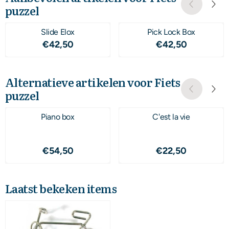
puzzel
Slide Elox
Pick Lock Box
Prijs: 42,50
Prijs: 42,50
€42,50
€42,50
Alternatieve artikelen voor
Fiets
puzzel
Piano box
C'est la vie
Prijs: 54,50
Prijs: 22,50
€54,50
€22,50
Laatst bekeken items