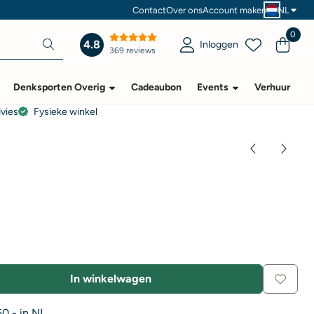
Contact
Over ons
Account maken
NL
0
4.8
Inloggen
369 reviews
Denksporten Overig
Cadeaubon
Events
Verhuur
dvies
Fysieke winkel
In winkelwagen
0,- in NL.