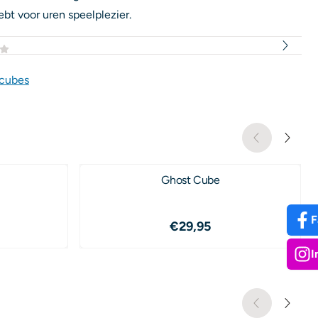
ebt voor uren speelplezier.
 cubes
Ghost Cube
F
,50
Prijs: 29,95
€29,95
I