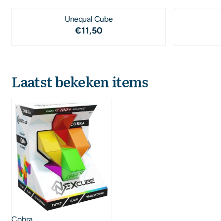
Unequal Cube
Prijs: 11,50
€11,50
Laatst bekeken items
Cobra