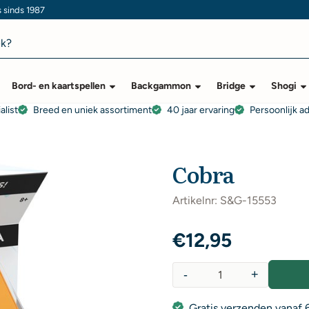
s sinds 1987
Bord- en kaartspellen
Backgammon
Bridge
Shogi
alist
Breed en uniek assortiment
40 jaar ervaring
Persoonlijk a
Cobra
Artikelnr:
S&G-15553
€
12,95
-
+
Aantal
Gratis verzenden vanaf 6