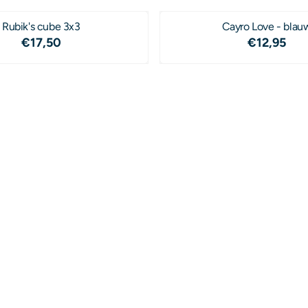
Rubik's cube 3x3
Cayro Love - blau
Prijs: 17,50
Prijs: 12
€17,50
€12,95