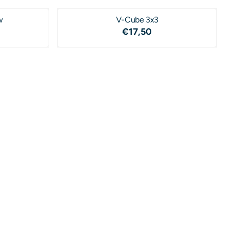
w
V-Cube 3x3
,95
Prijs: 17,50
€17,50