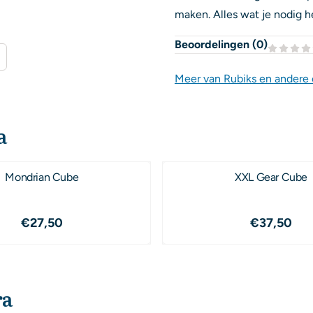
maken. Alles wat je nodig h
Beoordelingen (
0
)
Meer van Rubiks en andere
a
Mondrian Cube
XXL Gear Cube
Prijs: 27,50
Prijs: 37
€27,50
€37,50
ra