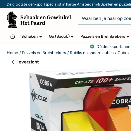
Cookievoorkeuren zijn momenteel gesloten.
♞
De grootste denksportspecialist in hartje Amsterdam
Spellen en puzzel
Zoeken
Schaken
Go (Baduk)
Puzzels en Breinbrekers
Dé denksportspeci
Home
/
Puzzels en Breinbrekers
/
Rubiks en andere cubes
/
Cobra
overzicht