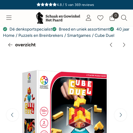
Cookievoorkeuren zijn momenteel gesloten.
4.8 / 5
van
369
reviews
0
Dé denksportspecialist
Breed en uniek assortiment
40 jaar e
Home
/
Puzzels en Breinbrekers
/
Smartgames
/
Cube Duel
overzicht