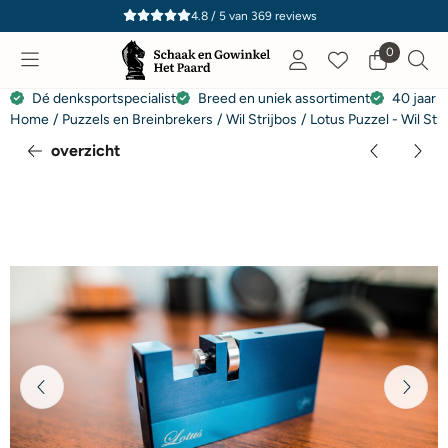
Cookievoorkeuren zijn momenteel gesloten.
4.8 / 5
van
369
reviews
0
Dé denksportspecialist
Breed en uniek assortiment
40 jaar e
Home
/
Puzzels en Breinbrekers
/
Wil Strijbos
/
Lotus Puzzel - Wil Stri
overzicht