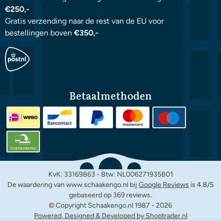
€250,-
Gratis verzending naar de rest van de EU voor
bestellingen boven
€350,-
Betaalmethoden
KvK: 33169863 - Btw: NL006271935B01
De waardering van www.schaakengo.nl bij
Google Reviews
is 4.8/5
gebaseerd op 369 reviews.
© Copyright Schaakengo.nl 1987 -
2026
Powered, Designed & Developed by Shoptrader.nl