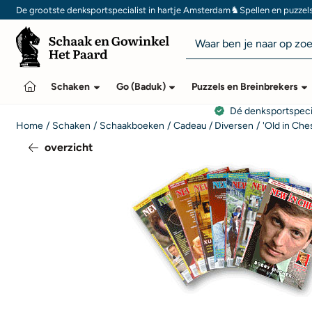
Cookievoorkeuren zijn momenteel gesloten.
♞
De grootste denksportspecialist in hartje Amsterdam
Spellen en puzzel
Zoeken
Schaken
Go (Baduk)
Puzzels en Breinbrekers
Dé denksportspeci
Home
/
Schaken
/
Schaakboeken
/
Cadeau / Diversen
/
'Old in Che
overzicht