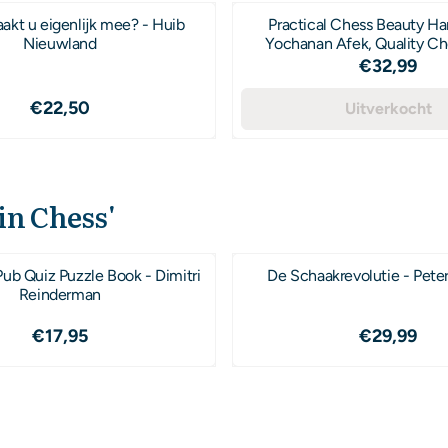
akt u eigenlijk mee? - Huib
Practical Chess Beauty Ha
Nieuwland
Yochanan Afek, Quality Ch
Prijs: 32
€32,99
Prijs: 22,50
€22,50
Uitverkocht
 in Chess'
ub Quiz Puzzle Book - Dimitri
De Schaakrevolutie - Pete
Reinderman
Prijs: 17,95
Prijs: 29
€17,95
€29,99