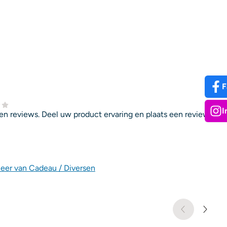
F
I
en reviews. Deel uw product ervaring en plaats een review.
eer van Cadeau / Diversen