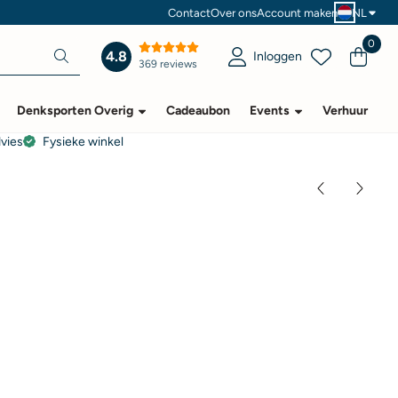
Contact
Over ons
Account maken
NL
0
4.8
Inloggen
369 reviews
Denksporten Overig
Cadeaubon
Events
Verhuur
dvies
Fysieke winkel