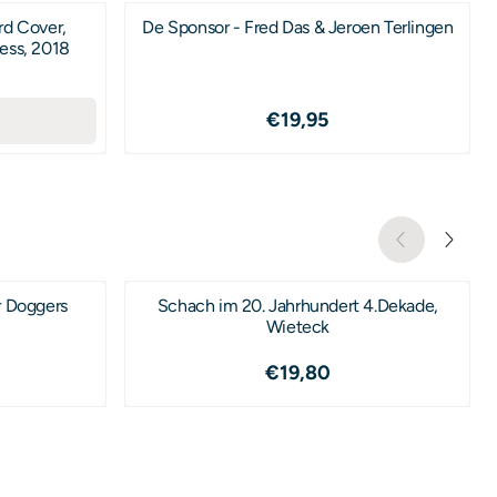
rd Cover,
De Sponsor - Fred Das & Jeroen Terlingen
ess, 2018
,99
Prijs: 19,95
€19,95
r Doggers
Schach im 20. Jahrhundert 4.Dekade,
Wieteck
,99
Prijs: 19,80
€19,80