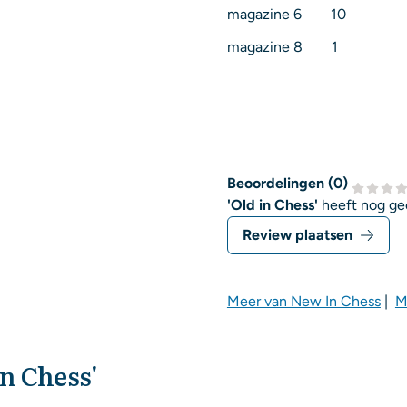
magazine 6 10
magazine 8 1
Beoordelingen (
0
)
'Old in Chess'
heeft nog ge
Review plaatsen
Meer van New In Chess
|
M
in Chess'