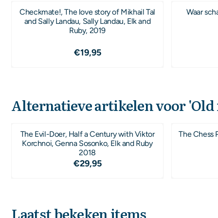
Checkmate!, The love story of Mikhail Tal
Waar scha
and Sally Landau, Sally Landau, Elk and
Ruby, 2019
Prijs: 19,95
€19,95
Alternatieve artikelen voor
'Old
The Evil-Doer, Half a Century with Viktor
The Chess P
Korchnoi, Genna Sosonko, Elk and Ruby
2018
Prijs: 29,95
€29,95
Laatst bekeken items