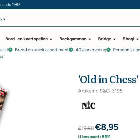
s sinds 1987
Bord- en kaartspellen
Backgammon
Bridge
Shogi
alist
Breed en uniek assortiment
40 jaar ervaring
Persoonlijk a
ss'
'Old in Chess'
Artikelnr:
S&G-3195
€
8,95
€
19,90
U bespaart:
55
%