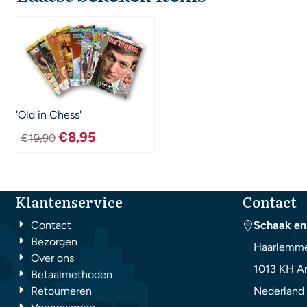
'Old in Chess'
€
8,95
€
19,90
Klantenservice
Contact
Contact
Schaak en
Bezorgen
Haarlemme
Over ons
1013 KH
A
Betaalmethoden
Retourneren
Nederland