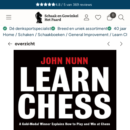
Cookievoorkeuren zijn momenteel gesloten.
4.8 / 5
van
369
reviews
0
Dé denksportspecialist
Breed en uniek assortiment
40 jaar e
Home
/
Schaken
/
Schaakboeken
/
General Improvement
/
Learn Ch
overzicht