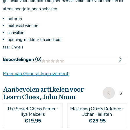
geschikt voor complete beginners maar zeker ook voor mensen die
al een beetje kunnen schaken.
noteren
materiaal winnen
aanvallen
opening, midden- en eindspel
taal: Engels
Beoordelingen (
0
)
Meer van General Improvement
Aanbevolen artikelen voor
Learn Chess, John Nunn
The Soviet Chess Primer -
Mastering Chess Defence -
Ilya Maizelis
Johan Hellsten
Prijs: 19,95
Prijs: 29,95
€19,95
€29,95