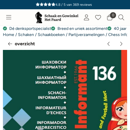
Cookievoorkeuren zijn momenteel gesloten.
4.8 / 5
van
369
reviews
0
Dé denksportspecialist
Breed en uniek assortiment
40 jaar e
Home
/
Schaken
/
Schaakboeken
/
Partijverzamelingen
/
Chess Info
overzicht