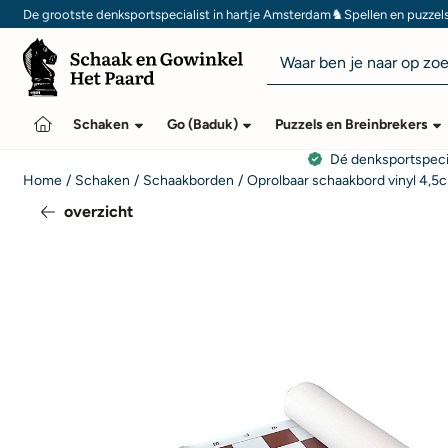
Cookievoorkeuren zijn momenteel gesloten.
♞
De grootste denksportspecialist in hartje Amsterdam
Spellen en puzzel
Zoeken
Schaken
Go (Baduk)
Puzzels en Breinbrekers
Dé denksportspeci
Home
/
Schaken
/
Schaakborden
/
Oprolbaar schaakbord vinyl 4,5
overzicht