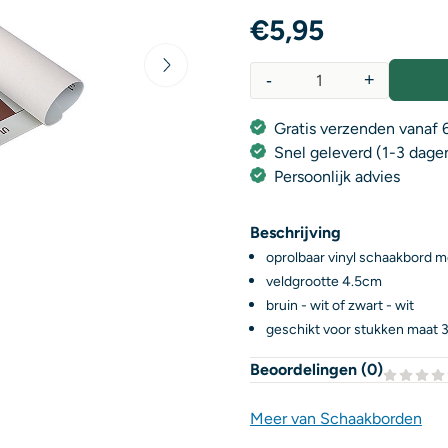
€
5,95
-
+
Aantal
Gratis verzenden vanaf 6
Snel geleverd (1-3 dage
Persoonlijk advies
Beschrijving
oprolbaar vinyl schaakbord m
veldgrootte 4.5cm
bruin - wit of zwart - wit
geschikt voor stukken maat 
Beoordelingen (
0
)
Meer van Schaakborden