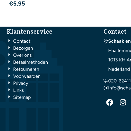
€
5,95
Klantenservice
Contact
Contact
Schaak en
Bezorgen
Haarlemme
Over ons
1013 KH
A
Betaalmethoden
Retourneren
Nederland
Voorwaarden
020-62411
Privacy
info@scha
Links
Sitemap