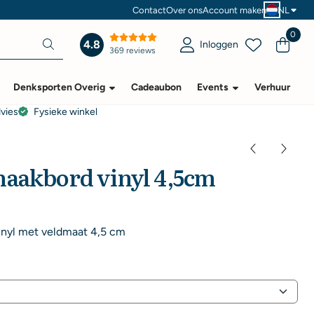
Contact
Over ons
Account maken
NL
0
4.8
Inloggen
369 reviews
Denksporten Overig
Cadeaubon
Events
Verhuur
dvies
Fysieke winkel
haakbord vinyl 4,5cm
inyl met veldmaat 4,5 cm