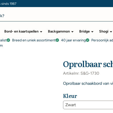
s sinds 1987
Bord- en kaartspellen
Backgammon
Bridge
Shogi
alist
Breed en uniek assortiment
40 jaar ervaring
Persoonlijk a
cm
Oprolbaar sc
Artikelnr:
S&G-1730
Oprolbaar schaakbord van v
Kleur