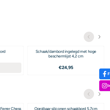
bord
Schaak/dambord ingelegd met hoge
beschermlijst 4,2 cm
,50
Prijs: 24,95
€24,95
F
I
Ferrer Chess
Oprolbaar siliconen schaakbord 5,7cm