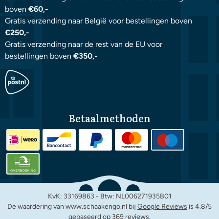
boven
€60,-
Gratis verzending naar België voor bestellingen boven
€250,-
Gratis verzending naar de rest van de EU voor
bestellingen boven
€350,-
Betaalmethoden
KvK: 33169863 - Btw: NL006271935B01
De waardering van www.schaakengo.nl bij
Google Reviews
is 4.8/5
gebaseerd op 369 reviews.