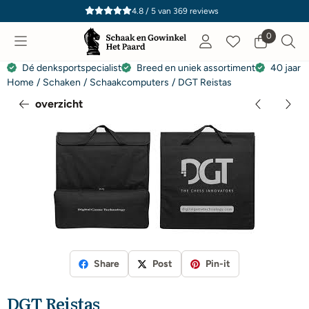
Cookievoorkeuren zijn momenteel gesloten.
4.8 / 5
van
369
reviews
0
Dé denksportspecialist
Breed en uniek assortiment
40 jaar e
Home
/
Schaken
/
Schaakcomputers
/
DGT Reistas
overzicht
Share
Post
Pin-it
DGT Reistas