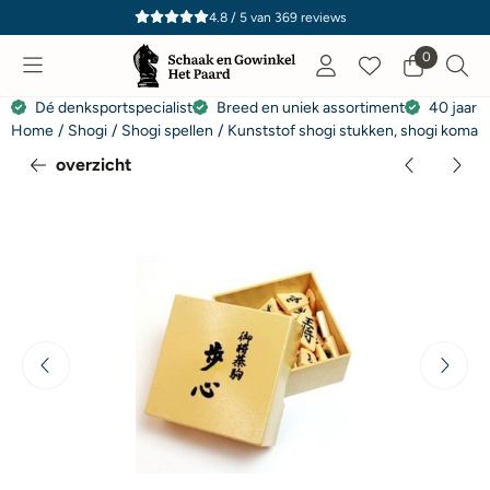
Cookievoorkeuren zijn momenteel gesloten.
4.8 / 5
van
369
reviews
0
Dé denksportspecialist
Breed en uniek assortiment
40 jaar e
Home
/
Shogi
/
Shogi spellen
/
Kunststof shogi stukken, shogi koma
overzicht