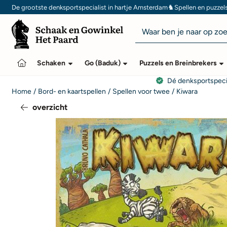
Cookievoorkeuren zijn momenteel gesloten.
♞
De grootste denksportspecialist in hartje Amsterdam
Spellen en puzzel
Zoeken
Schaken
Go (Baduk)
Puzzels en Breinbrekers
Dé denksportspeci
Home
/
Bord- en kaartspellen
/
Spellen voor twee
/
Kiwara
overzicht