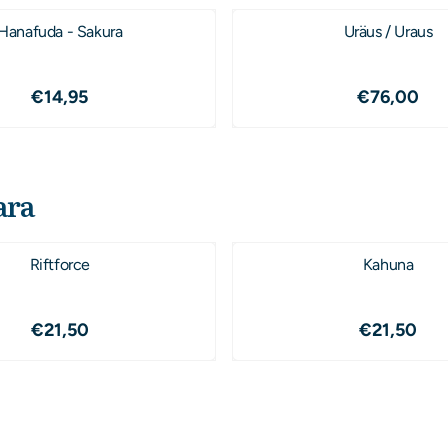
Hanafuda - Sakura
Uräus / Uraus
Prijs: 14,95
Prijs: 76
€14,95
€76,00
ara
Riftforce
Kahuna
Prijs: 21,50
Prijs: 21
€21,50
€21,50