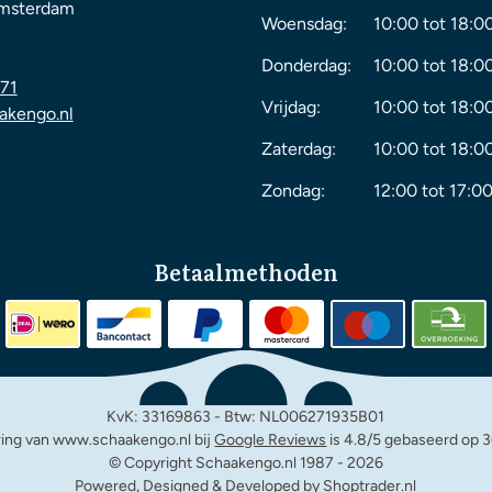
msterdam
Woensdag:
10:00 tot 18:0
Donderdag:
10:00 tot 18:0
71
Vrijdag:
10:00 tot 18:0
akengo.nl
Zaterdag:
10:00 tot 18:0
Zondag:
12:00 tot 17:00
Betaalmethoden
KvK: 33169863 - Btw: NL006271935B01
ing van www.schaakengo.nl bij
Google Reviews
is 4.8/5 gebaseerd op 3
© Copyright Schaakengo.nl 1987 -
2026
Powered, Designed & Developed by Shoptrader.nl