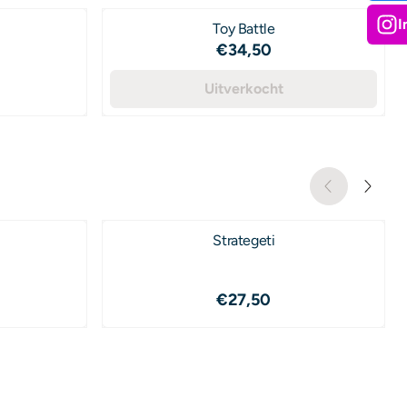
I
Toy Battle
Prijs: 34,50
€34,50
,00
Uitverkocht
Strategeti
,50
Prijs: 27,50
€27,50