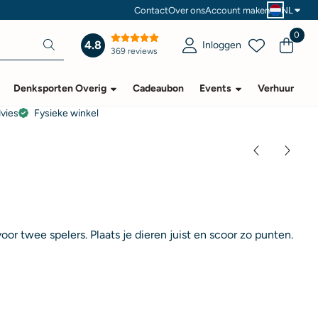
Contact
Over ons
Account maken
NL
0
4.8
Inloggen
369 reviews
Denksporten Overig
Cadeaubon
Events
Verhuur
dvies
Fysieke winkel
oor twee spelers. Plaats je dieren juist en scoor zo punten.