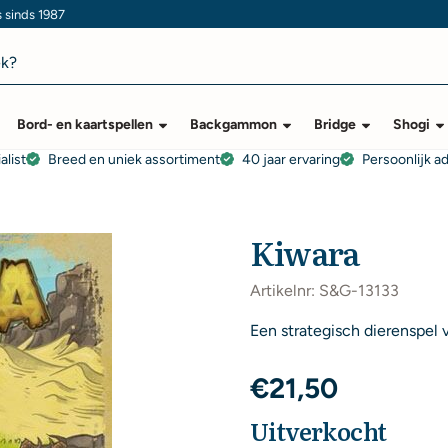
s sinds 1987
Bord- en kaartspellen
Backgammon
Bridge
Shogi
alist
Breed en uniek assortiment
40 jaar ervaring
Persoonlijk a
Kiwara
Artikelnr:
S&G-13133
Een strategisch dierenspel v
€
21,50
Uitverkocht