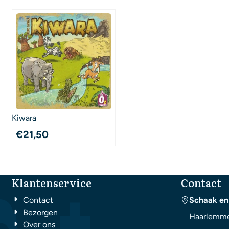
Kiwara
€
21,50
Klantenservice
Contact
Contact
Schaak en
Bezorgen
Haarlemme
Over ons