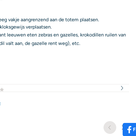
leeg vakje aangrenzend aan de totem plaatsen.
kloksgewijs verplaatsen.
want leeuwen eten zebras en gazelles, krokodillen ruilen van
il valt aan, de gazelle rent weg), etc.
e
F