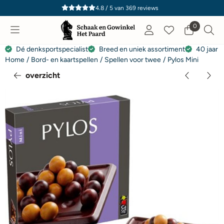
Cookievoorkeuren zijn momenteel gesloten.
4.8 / 5
van
369
reviews
0
Dé denksportspecialist
Breed en uniek assortiment
40 jaar e
Home
/
Bord- en kaartspellen
/
Spellen voor twee
/
Pylos Mini
overzicht