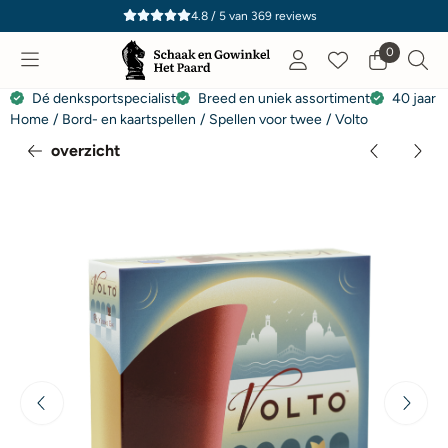
Cookievoorkeuren zijn momenteel gesloten.
4.8 / 5
van
369
reviews
0
Dé denksportspecialist
Breed en uniek assortiment
40 jaar e
Home
/
Bord- en kaartspellen
/
Spellen voor twee
/
Volto
overzicht