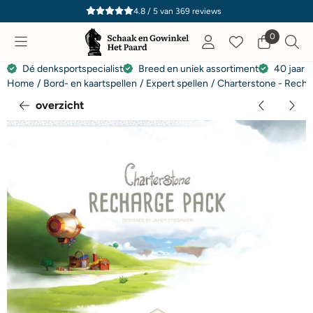
Cookievoorkeuren zijn momenteel gesloten.
4.8 / 5
van
369
reviews
0
Dé denksportspecialist
Breed en uniek assortiment
40 jaar e
Home
/
Bord- en kaartspellen
/
Expert spellen
/
Charterstone - Recha
overzicht