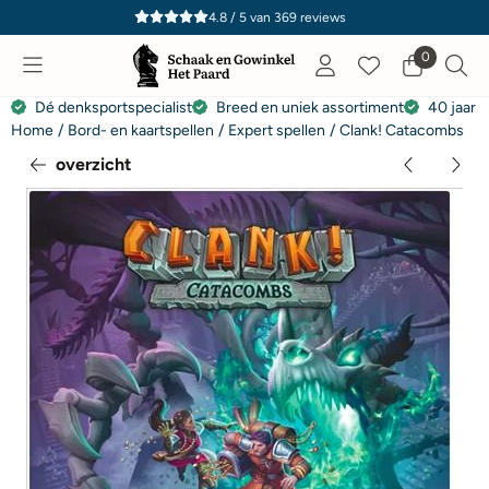
Cookievoorkeuren zijn momenteel gesloten.
4.8 / 5
van
369
reviews
0
Dé denksportspecialist
Breed en uniek assortiment
40 jaar e
Home
/
Bord- en kaartspellen
/
Expert spellen
/
Clank! Catacombs
overzicht