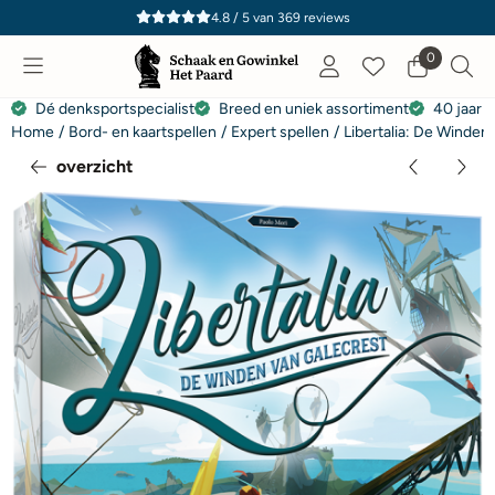
Cookievoorkeuren zijn momenteel gesloten.
4.8 / 5
van
369
reviews
0
Dé denksportspecialist
Breed en uniek assortiment
40 jaar e
Home
/
Bord- en kaartspellen
/
Expert spellen
/
Libertalia: De Winden
overzicht