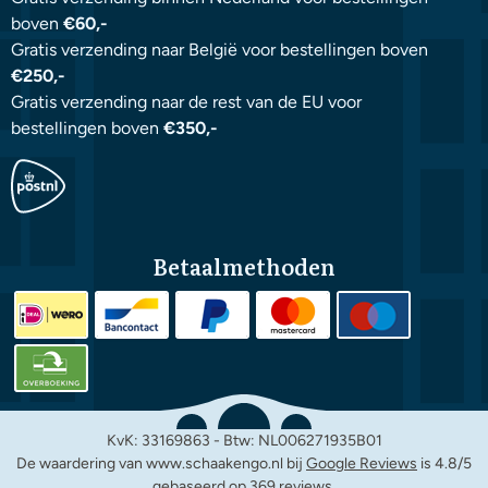
boven
€60,-
Gratis verzending naar België voor bestellingen boven
€250,-
Gratis verzending naar de rest van de EU voor
bestellingen boven
€350,-
Betaalmethoden
KvK: 33169863 - Btw: NL006271935B01
De waardering van www.schaakengo.nl bij
Google Reviews
is 4.8/5
gebaseerd op 369 reviews.