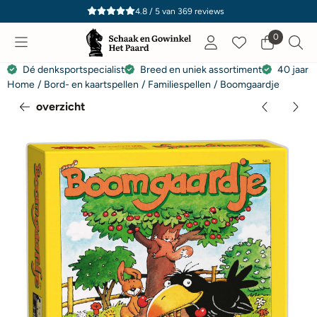
Cookievoorkeuren zijn momenteel gesloten.
4.8 / 5
van
369
reviews
0
Dé denksportspecialist
Breed en uniek assortiment
40 jaar e
Home
/
Bord- en kaartspellen
/
Familiespellen
/
Boomgaardje
overzicht