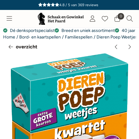
Cookievoorkeuren zijn momenteel gesloten.
4.8 / 5
van
369
reviews
0
Dé denksportspecialist
Breed en uniek assortiment
40 jaar e
Home
/
Bord- en kaartspellen
/
Familiespellen
/
Dieren Poep Weetjes
overzicht