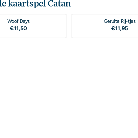
le kaartspel Catan
Woof Days
Geruite Rij-tjes
Prijs: 11,50
Prijs: 11,
€11,50
€11,95