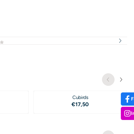
Cubirds
F
,50
Prijs: 17,50
€17,50
I