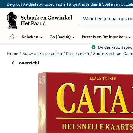
Cookievoorkeuren zijn momenteel gesloten.
♞
De grootste denksportspecialist in hartje Amsterdam
Spellen en puzzel
Zoeken
Schaken
Go (Baduk)
Puzzels en Breinbrekers
Dé denksportspeci
Home
/
Bord- en kaartspellen
/
Kaartspellen
/
Snelle kaartspel Cata
overzicht