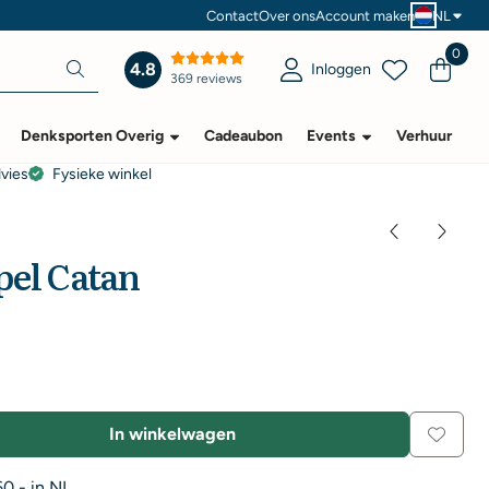
Contact
Over ons
Account maken
NL
0
4.8
Inloggen
369 reviews
Denksporten Overig
Cadeaubon
Events
Verhuur
dvies
Fysieke winkel
pel Catan
In winkelwagen
0,- in NL.