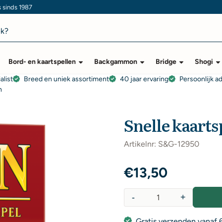
s sinds 1987
Bord- en kaartspellen
Backgammon
Bridge
Shogi
alist
Breed en uniek assortiment
40 jaar ervaring
Persoonlijk a
n
Snelle kaarts
Artikelnr:
S&G-12950
€
13,50
-
+
Aantal
Gratis verzenden vanaf 6