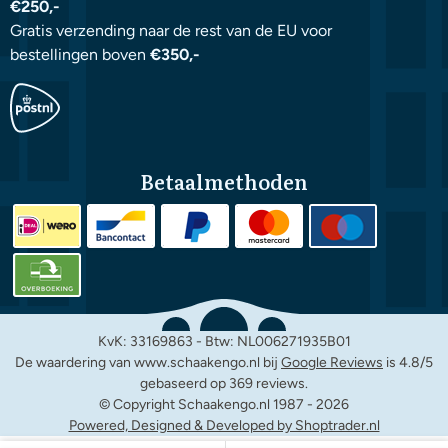
€250,-
Gratis verzending naar de rest van de EU voor
bestellingen boven
€350,-
Betaalmethoden
KvK: 33169863 - Btw: NL006271935B01
De waardering van www.schaakengo.nl bij
Google Reviews
is 4.8/5
gebaseerd op 369 reviews.
© Copyright Schaakengo.nl 1987 -
2026
Powered, Designed & Developed by Shoptrader.nl