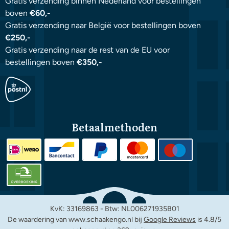
Gratis verzending binnen Nederland voor bestellingen
boven
€60,-
Gratis verzending naar België voor bestellingen boven
€250,-
Gratis verzending naar de rest van de EU voor
bestellingen boven
€350,-
Betaalmethoden
KvK: 33169863 - Btw: NL006271935B01
De waardering van www.schaakengo.nl bij
Google Reviews
is 4.8/5