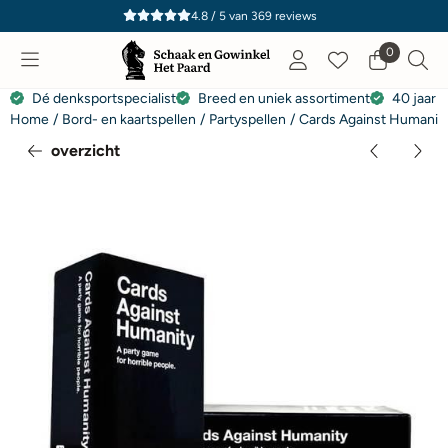
Cookievoorkeuren zijn momenteel gesloten.
4.8 / 5
van
369
reviews
0
Dé denksportspecialist
Breed en uniek assortiment
40 jaar e
Home
/
Bord- en kaartspellen
/
Partyspellen
/
Cards Against Humanity 
overzicht