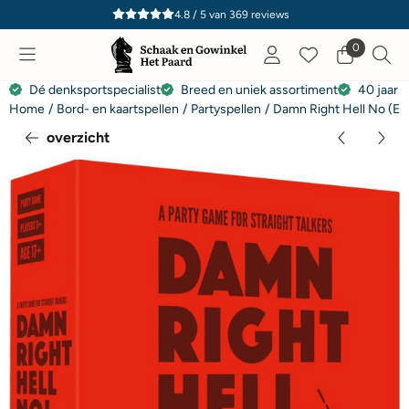
Cookievoorkeuren zijn momenteel gesloten.
4.8 / 5
van
369
reviews
0
Dé denksportspecialist
Breed en uniek assortiment
40 jaar e
Home
/
Bord- en kaartspellen
/
Partyspellen
/
Damn Right Hell No (EN
overzicht