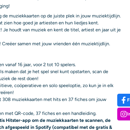
ging!
g de muziekkaarten op de juiste plek in jouw muziektijdlijn.
aat zien hoe goed je artiesten en hun liedjes kent.
Je houdt van muziek en kent de titel, artiest en jaar uit je
 Creëer samen met jouw vrienden één muziektijdlijn.
 vanaf 16 jaar, voor 2 tot 10 spelers.
s maken dat je het spel snel kunt opstarten, scan de
uziek de rest doen!
tieve, coöperatieve en solo speeloptie, zo kun je in elk
reëren!
t 308 muziekkaarten met hits en 37 fiches om jouw
F
n met QR-code, 37 fiches en een handleiding.
I
tis Hitster-app om de muziekkaarten te scannen, de
h afgespeeld in Spotify (compatibel met de gratis &