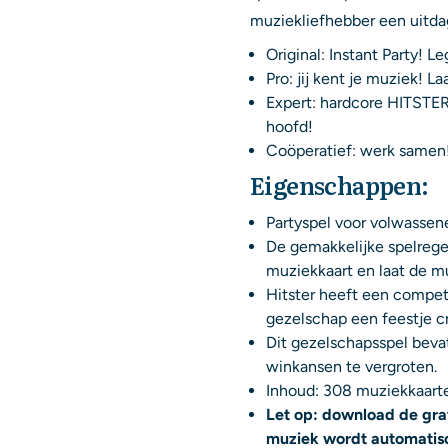
muziekliefhebber een uitda
Original:
Instant Party! Le
Pro: jij kent je muziek! L
Expert:
hardcore HITSTER! 
hoofd!
Coöperatief: werk samen!
Eigenschappen:
Partyspel voor volwassenen
De gemakkelijke spelregel
muziekkaart en laat de m
Hitster heeft een competi
gezelschap een feestje c
Dit gezelschapsspel beva
winkansen te vergroten.
Inhoud: 308 muziekkaarte
Let op: download de gra
muziek wordt automatisc