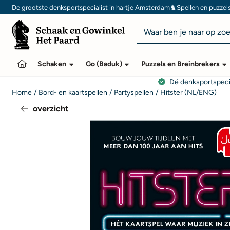
Cookievoorkeuren zijn momenteel gesloten.
♞
De grootste denksportspecialist in hartje Amsterdam
Spellen en puzzel
Zoeken
Schaken
Go (Baduk)
Puzzels en Breinbrekers
Dé denksportspeci
Home
/
Bord- en kaartspellen
/
Partyspellen
/
Hitster (NL/ENG)
overzicht