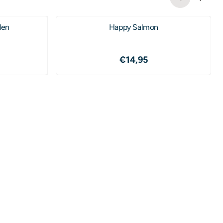
den
Happy Salmon
95
Prijs: 14,95
€14,95