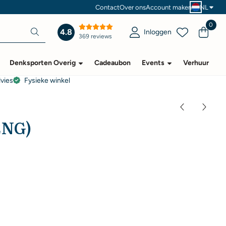
Contact
Over ons
Account maken
NL
0
4.8
Inloggen
369 reviews
Denksporten Overig
Cadeaubon
Events
Verhuur
dvies
Fysieke winkel
ENG)