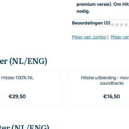
premium versie). Om Hit
nodig.
Beoordelingen (
0
)
Meer van Jumbo
|
Meer van
ter (NL/ENG)
Hitster 100% NL
Hitster uitbreiding - mov
soundtracks
Prijs: 29,50
Prijs: 16
€29,50
€16,50
ter (NL/ENG)