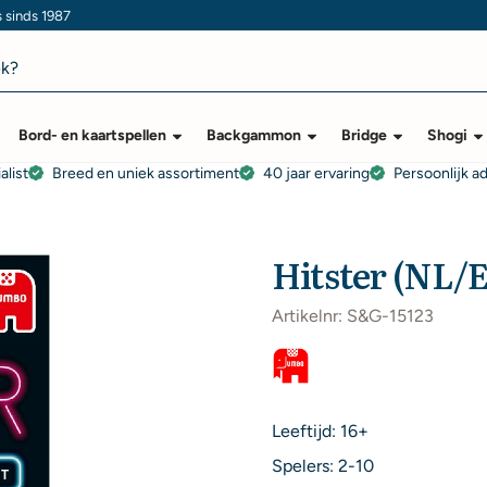
s sinds 1987
Bord- en kaartspellen
Backgammon
Bridge
Shogi
alist
Breed en uniek assortiment
40 jaar ervaring
Persoonlijk a
Hitster (NL/
Artikelnr:
S&G-15123
Leeftijd: 16+
Spelers: 2-10