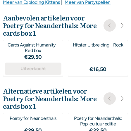
Meer van Exploding Kittens
|
Meer van Partyspellen
Aanbevolen artikelen voor
Poetry for Neanderthals: More
cards box 1
Cards Against Humanity -
Hitster Uitbreiding - Rock
Red box
Prijs: 29,50
€29,50
Uitverkocht
Prijs: 16,50
€16,50
Alternatieve artikelen voor
Poetry for Neanderthals: More
cards box 1
Poetry for Neanderthals
Poetry for Neanderthals:
Pop-cultuur editie
Prijs: 29,50
Prijs: 32,50
€29,50
€32,50