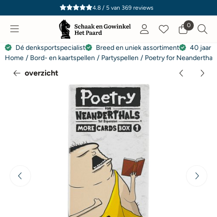
Cookievoorkeuren zijn momenteel gesloten.
4.8 / 5
van
369
reviews
0
Dé denksportspecialist
Breed en uniek assortiment
40 jaar e
Home
/
Bord- en kaartspellen
/
Partyspellen
/
Poetry for Neanderthals
overzicht